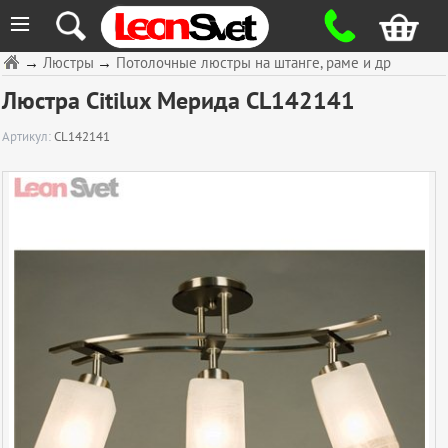
≡
→
Люстры
→
Потолочные люстры на штанге, раме и др
Люстра Citilux Мерида CL142141
Артикул:
CL142141