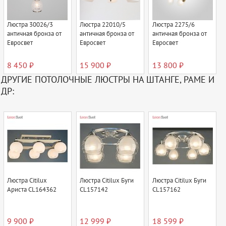
Люстра 30026/3
Люстра 22010/5
Люстра 2275/6
античная бронза от
античная бронза от
античная бронза от
Евросвет
Евросвет
Евросвет
8 450 ₽
15 900 ₽
13 800 ₽
ДРУГИЕ ПОТОЛОЧНЫЕ ЛЮСТРЫ НА ШТАНГЕ, РАМЕ И
ДР:
Люстра Citilux
Люстра Citilux Буги
Люстра Citilux Буги
Ариста CL164362
CL157142
CL157162
9 900 ₽
12 999 ₽
18 599 ₽