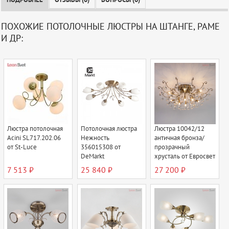
ПОДРОБНЕЕ
ОТЗЫВЫ (0)
ВОПРОСЫ (0)
ПОХОЖИЕ ПОТОЛОЧНЫЕ ЛЮСТРЫ НА ШТАНГЕ, РАМЕ
И ДР:
Люстра потолочная
Потолочная люстра
Люстра 10042/12
Acini SL717.202.06
Нежность
античная бронза/
от St-Luce
356015308 от
прозрачный
DeMarkt
хрусталь от Евросвет
7 513 ₽
25 840 ₽
27 200 ₽