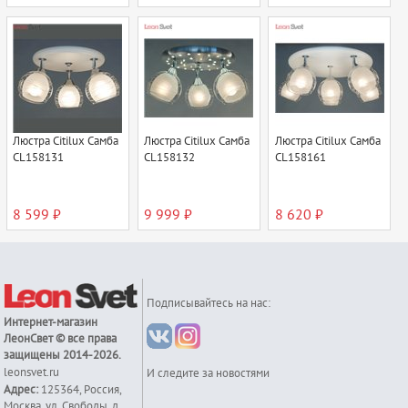
Люстра Citilux Самба
Люстра Citilux Самба
Люстра Citilux Самба
CL158131
CL158132
CL158161
8 599 ₽
9 999 ₽
8 620 ₽
Подписывайтесь на нас:
Интернет-магазин
ЛеонСвет
© все права
защищены 2014-2026.
leonsvet.ru
И следите за новостями
Адрес:
125364
,
Россия
,
Москва
,
ул. Свободы, д.