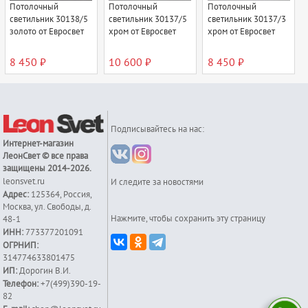
Потолочный
Потолочный
Потолочный
светильник 30138/5
светильник 30137/5
светильник 30137/3
золото от Евросвет
хром от Евросвет
хром от Евросвет
8 450 ₽
10 600 ₽
8 450 ₽
Подписывайтесь на нас:
Интернет-магазин
ЛеонСвет
© все права
защищены 2014-2026.
leonsvet.ru
И следите за новостями
Адрес:
125364
,
Россия
,
Москва
,
ул. Свободы, д.
Нажмите, чтобы сохранить эту страницу
48-1
ИНН:
773377201091
ОГРНИП:
314774633801475
ИП:
Дорогин В.И.
Телефон:
+7(499)390-19-
82