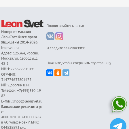
Подписывайтесь на нас:
Интернет-магазин
ЛеонСвет
© все права
защищены 2014-2026.
leonsvet.ru
И следите за новостями
Адрес:
125364
,
Россия
,
Москва
,
ул. Свободы, д.
Нажмите, чтобы сохранить эту страницу
48-1
ИНН:
773377201091
ОГРНИП:
314774633801475
ИП:
Дорогин В.И.
Телефон:
+7(499)390-19-
82
E-mail:
shop@leonsvet.ru
Банковские реквизиты
р/
с:
40802810202410000267
в АО "Альфа-банк", БИК:
044525593 к/c: