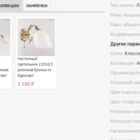
Тип лампы:
Л
ОЛЛЕКЦИИ
ЛАМПОЧКИ
Макс. мощно
Макс. общая 
Коэффициент 
Другие пара
Стиль:
Класси
Настенный
Коллекция:
A
светильник 22010/1
ичная
античная бронза от
Производите
свет
Евросвет
Основной цв
3 100 ₽
Цвет корпуса
Цвет плафон
Материал ко
Материал пл
Направление