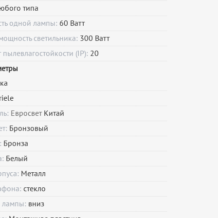
юбого типа
сть одной лампы:
60 Ватт
мощность светильника:
300 Ватт
пылевлагостойкости (IP):
20
метры
ка
riele
ль:
Евросвет
Китай
ет:
Бронзовый
:
Бронза
а:
Белый
рпуса:
Металл
афона:
стекло
 лампы:
вниз