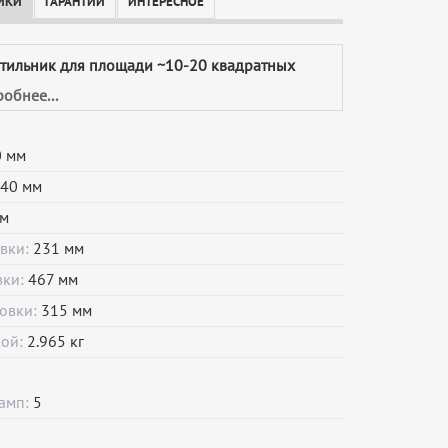
ИКИ
ГАРАНТИИ
ИНТЕРЕСНОЕ
етильник для площади ~10-20 квадратных
обнее...
 мм
40 мм
м
овки:
231 мм
вки:
467 мм
овки:
315 мм
кой:
2.965 кг
ламп:
5