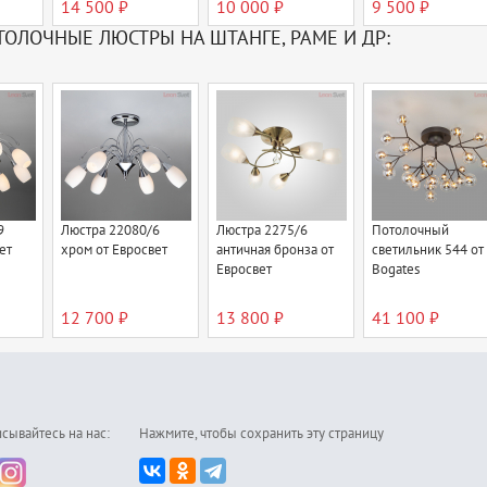
14 500 ₽
10 000 ₽
9 500 ₽
ТОЛОЧНЫЕ ЛЮСТРЫ НА ШТАНГЕ, РАМЕ И ДР:
9
Люстра 22080/6
Люстра 2275/6
Потолочный
ет
хром от Евросвет
античная бронза от
светильник 544 от
Евросвет
Bogates
12 700 ₽
13 800 ₽
41 100 ₽
сывайтесь на нас:
Нажмите, чтобы сохранить эту страницу