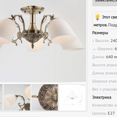
ХАРАКТЕРИСТ
Этот св
метров.
Подр
Размеры
↕ Высота:
240
↔ Ширина:
6
Длина:
640 м
Высота упак
Длина упако
Ширина упак
Вес с упаков
Электрика
Количество 
Цоколь:
E27