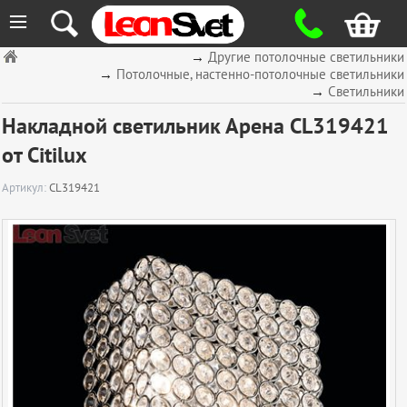
≡
→
Другие потолочные светильники
→
Потолочные, настенно-потолочные светильники
→
Светильники
Накладной светильник Арена CL319421
от Citilux
Артикул:
CL319421