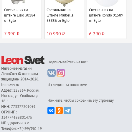
Светильник на
Светильник на
Светильник на
штанге Lisio 30184
штанге Marbella
штанге Rondo 91589
от Eglo
85856 от Eglo
от Eglo
7 990 ₽
10 990 ₽
6 290 ₽
Подписывайтесь на нас:
Интернет-магазин
ЛеонСвет
© все права
защищены 2014-2026.
leonsvet.ru
И следите за новостями
Адрес:
125364
,
Россия
,
Москва
,
ул. Свободы, д.
Нажмите, чтобы сохранить эту страницу
48-1
ИНН:
773377201091
ОГРНИП:
314774633801475
ИП:
Дорогин В.И.
Телефон:
+7(499)390-19-