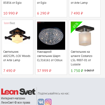
85856 от Eglo
от Eglo
от Arte Lamp
10 990 ₽
6 290 ₽
7 490 ₽
65%
Светильник
Накладной
Светильник на
A8252PL-1CK Woods
светильник Шарм
штанге Costanzo
от Arte Lamp
CL316161 от Citilux
LSL-9007-01 от
Lussole
7 490 ₽
37 999 ₽
1 750 ₽
5 063 ₽
Подписывайтесь на нас:
Интернет-магазин
ЛеонСвет
© все права