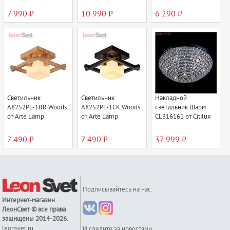
7 990 ₽
10 990 ₽
6 290 ₽
Светильник
Светильник
Накладной
A8252PL-1BR Woods
A8252PL-1CK Woods
светильник Шарм
от Arte Lamp
от Arte Lamp
CL316161 от Citilux
7 490 ₽
7 490 ₽
37 999 ₽
Подписывайтесь на нас:
Интернет-магазин
ЛеонСвет
© все права
защищены 2014-2026.
leonsvet.ru
И следите за новостями