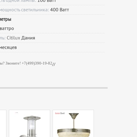
сть одной лампы:
100 Ватт
мощность светильника:
400 Ватт
метры
ваттро
ль:
Citilux
Дания
месяцев
ы? Звоните! +7(499)390-19-82
//