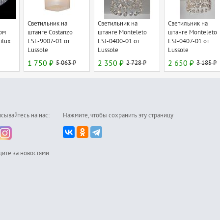
Светильник на
Светильник на
Светильник на
рм
штанге Costanzo
штанге Monteleto
штанге Monteleto
ilux
LSL-9007-01 от
LSJ-0400-01 от
LSJ-0407-01 от
Lussole
Lussole
Lussole
1 750 ₽
5 063 ₽
2 350 ₽
2 728 ₽
2 650 ₽
3 185 ₽
сывайтесь на нас:
Нажмите, чтобы сохранить эту страницу
дите за новостями