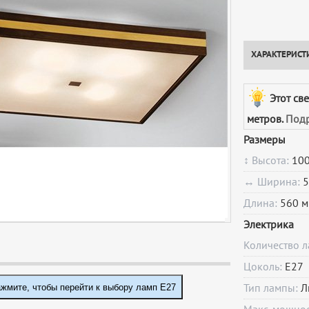
ХАРАКТЕРИСТ
Этот св
метров.
Подр
Размеры
↕ Высота:
100
↔ Ширина:
5
Длина:
560 м
Электрика
Количество 
Цоколь:
E27
жмите, чтобы перейти к выбору ламп E27
Тип лампы:
Л