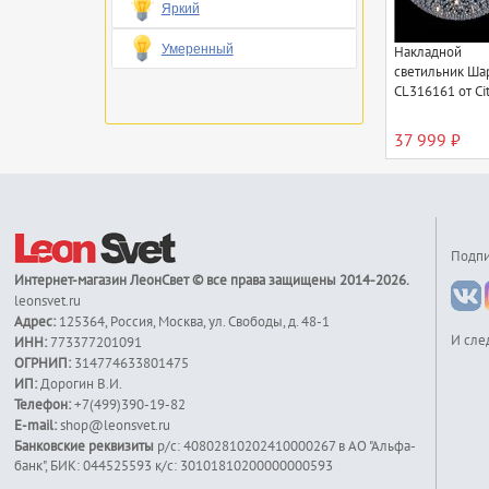
Яркий
Умеренный
Накладной
светильник Ша
CL316161 от Cit
37 999 ₽
Подпи
Интернет-магазин
ЛеонСвет
© все права защищены 2014-2026.
leonsvet.ru
Адрес:
125364
,
Россия
,
Москва
,
ул. Свободы, д. 48-1
И сле
ИНН:
773377201091
ОГРНИП:
314774633801475
ИП:
Дорогин В.И.
Телефон:
+7(499)390-19-82
E-mail:
shop@leonsvet.ru
Банковские реквизиты
р/с: 40802810202410000267 в АО "Альфа-
банк", БИК: 044525593 к/c: 30101810200000000593