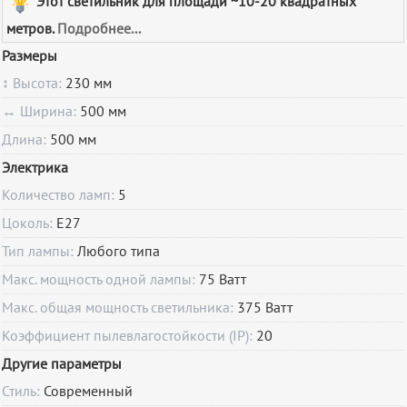
Этот светильник для площади ~10-20 квадратных
метров.
Подробнее...
Размеры
↕ Высота:
230 мм
↔ Ширина:
500 мм
Длина:
500 мм
Электрика
Количество ламп:
5
Цоколь:
E27
Тип лампы:
Любого типа
Макс. мощность одной лампы:
75 Ватт
Макс. общая мощность светильника:
375 Ватт
Коэффициент пылевлагостойкости (IP):
20
Другие параметры
Стиль:
Современный