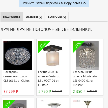
Нажмите, чтобы перейти к выбору ламп E27
ПОДРОБНЕЕ
ОТЗЫВЫ (0)
ВОПРОСЫ (0)
ДРУГИЕ ДРУГИЕ ПОТОЛОЧНЫЕ СВЕТИЛЬНИКИ:
65%
14%
Накладной
Светильник на
Светильник на
светильник Шарм
штанге Costanzo
штанге Monteleto
CL316161 от Citilux
LSL-9007-01 от
LSJ-0400-01 от
Lussole
Lussole
37 999 ₽
1 750 ₽
5 063 ₽
2 350 ₽
2 728 ₽
17%