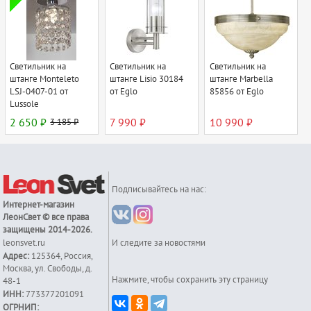
Светильник на
Светильник на
Светильник на
штанге Monteleto
штанге Lisio 30184
штанге Marbella
LSJ-0407-01 от
от Eglo
85856 от Eglo
Lussole
2 650 ₽
3 185 ₽
7 990 ₽
10 990 ₽
Подписывайтесь на нас:
Интернет-магазин
ЛеонСвет
© все права
защищены 2014-2026.
leonsvet.ru
И следите за новостями
Адрес:
125364
,
Россия
,
Москва
,
ул. Свободы, д.
Нажмите, чтобы сохранить эту страницу
48-1
ИНН:
773377201091
ОГРНИП: