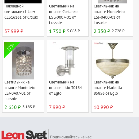
Накладной
Светильник на
Светильник на
светильник Шарм
штанге Costanzo
штанге Monteleto
CL316161 от Citilux
LSL-9007-01 от
LSJ-0400-01 от
Lussole
Lussole
37 999 ₽
1 750 ₽
5 063 ₽
2 350 ₽
2 728 ₽
17%
Светильник на
Светильник на
Светильник на
штанге Monteleto
штанге Lisio 30184
штанге Marbella
LSJ-0407-01 от
от Eglo
85856 от Eglo
Lussole
2 650 ₽
3 185 ₽
7 990 ₽
10 990 ₽
Подписывайтесь на нас: