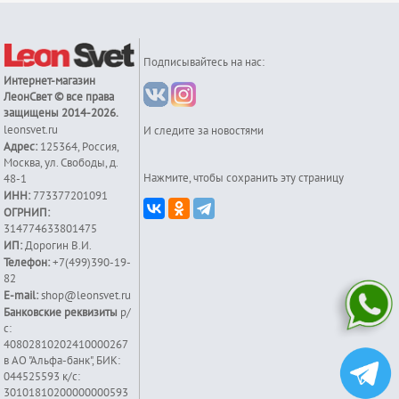
Подписывайтесь на нас:
Интернет-магазин
ЛеонСвет
© все права
защищены 2014-2026.
leonsvet.ru
И следите за новостями
Адрес:
125364
,
Россия
,
Москва
,
ул. Свободы, д.
Нажмите, чтобы сохранить эту страницу
48-1
ИНН:
773377201091
ОГРНИП:
314774633801475
ИП:
Дорогин В.И.
Телефон:
+7(499)390-19-
82
E-mail:
shop@leonsvet.ru
Банковские реквизиты
р/
с:
40802810202410000267
в АО "Альфа-банк", БИК:
044525593 к/c:
30101810200000000593