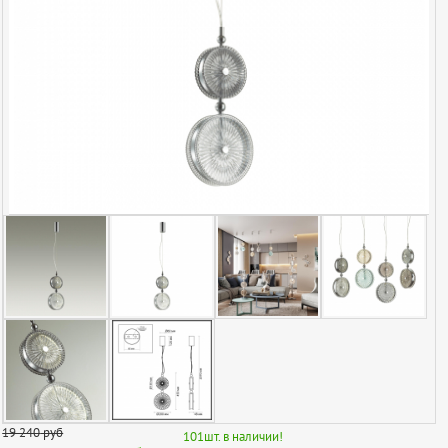
19 240
руб
101
шт. в наличии!