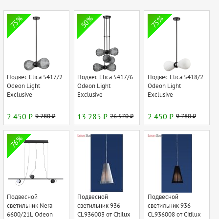
75%
50%
75%
Подвес Elica 5417/2
Подвес Elica 5417/6
Подвес Elica 5418/2
Odeon Light
Odeon Light
Odeon Light
Exclusive
Exclusive
Exclusive
2 450 ₽
9 780 ₽
13 285 ₽
26 570 ₽
2 450 ₽
9 780 ₽
76%
Подвесной
Подвесной
Подвесной
светильник Nera
светильник 936
светильник 936
6600/21L Odeon
CL936003 от Citilux
CL936008 от Citilux