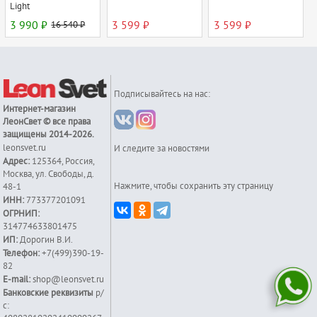
Light
3 990 ₽
16 540 ₽
3 599 ₽
3 599 ₽
Подписывайтесь на нас:
Интернет-магазин
ЛеонСвет
© все права
защищены 2014-2026.
leonsvet.ru
И следите за новостями
Адрес:
125364
,
Россия
,
Москва
,
ул. Свободы, д.
Нажмите, чтобы сохранить эту страницу
48-1
ИНН:
773377201091
ОГРНИП:
314774633801475
ИП:
Дорогин В.И.
Телефон:
+7(499)390-19-
82
E-mail:
shop@leonsvet.ru
Банковские реквизиты
р/
с: