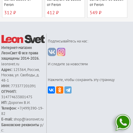
Feron
от Feron
от Feron
312 ₽
412 ₽
549 ₽
Подписывайтесь на нас:
Интернет-магазин
ЛеонСвет
© все права
защищены 2014-2026.
leonsvet.ru
И следите за новостями
Адрес:
125364
,
Россия
,
Москва
,
ул. Свободы, д.
Нажмите, чтобы сохранить эту страницу
48-1
ИНН:
773377201091
ОГРНИП:
314774633801475
ИП:
Дорогин В.И.
Телефон:
+7(499)390-19-
82
E-mail:
shop@leonsvet.ru
Банковские реквизиты
р/
с: