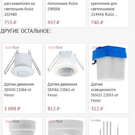
рассеивателем на
потолочное Rullo
крепление для
светильник Rullo
590006
светильников
202480
2144Х6 Rullo
590056
753 ₽
937 ₽
740 ₽
ДРУГИЕ ОСТАЛЬНОЕ:
Датчик движения
Датчик движения
Датчик
SEN50 22066 от
SEN86 22061 от
освещенности
Feron
Feron
SEN25 22055 от
Feron
1 098 ₽
812 ₽
312 ₽