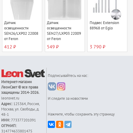
Датчик
Датчик
Подвес Extension
освещенности
освещенности
88968 от Eglo
SEN26/LXР02 22008
SEN27/LXР03 22009
от Feron
от Feron
412 ₽
549 ₽
3 790 ₽
Подписывайтесь на нас:
Интернет-магазин
ЛеонСвет
© все права
защищены 2014-2026.
leonsvet.ru
И следите за новостями
Адрес:
125364
,
Россия
,
Москва
,
ул. Свободы, д.
Нажмите, чтобы сохранить эту страницу
48-1
ИНН:
773377201091
ОГРНИП:
314774633801475