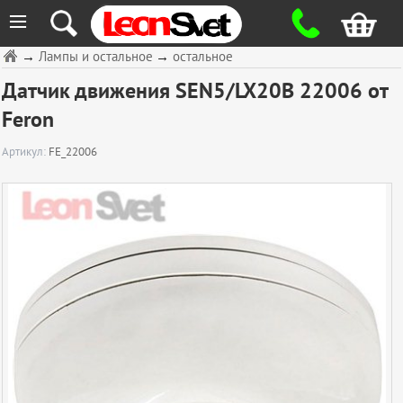
≡
→
Лампы и остальное
→
остальное
Датчик движения SEN5/LX20B 22006 от
Feron
Артикул:
FE_22006