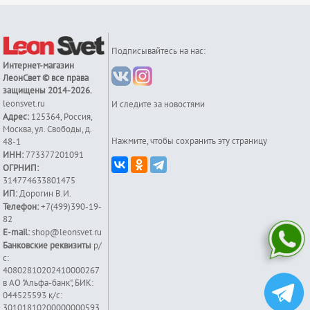
Подписывайтесь на нас:
Интернет-магазин
ЛеонСвет
© все права
защищены 2014-2026.
leonsvet.ru
И следите за новостями
Адрес:
125364
,
Россия
,
Москва
,
ул. Свободы, д.
Нажмите, чтобы сохранить эту страницу
48-1
ИНН:
773377201091
ОГРНИП:
314774633801475
ИП:
Дорогин В.И.
Телефон:
+7(499)390-19-
82
E-mail:
shop@leonsvet.ru
Банковские реквизиты
р/
с:
40802810202410000267
в АО "Альфа-банк", БИК:
044525593 к/c:
30101810200000000593