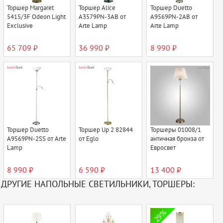
Торшер Margaret
Торшер Alice
Торшер Duetto
5415/3F Odeon Light
A3579PN-3AB от
A9569PN-2AB от
Exclusive
Arte Lamp
Arte Lamp
65 709 ₽
36 990 ₽
8 990 ₽
Торшер Duetto
Торшер Up 2 82844
Торшеры 01008/1
A9569PN-2SS от Arte
от Eglo
античная бронза от
Lamp
Евросвет
8 990 ₽
6 590 ₽
13 400 ₽
ДРУГИЕ НАПОЛЬНЫЕ СВЕТИЛЬНИКИ, ТОРШЕРЫ:
29%