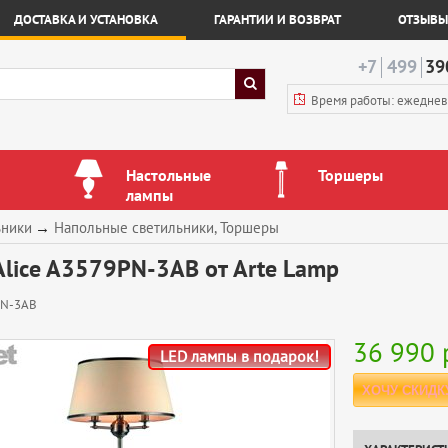
ДОСТАВКА И УСТАНОВКА
ГАРАНТИИ И ВОЗВРАТ
ОТЗЫВЫ
+7
499
39
Время работы: ежедне
Настольные
Торшеры
лампы
ьники
→
Напольные светильники, Торшеры
lice A3579PN-3AB от Arte Lamp
PN-3AB
36 990
LED лампы в подарок!
ХОЧУ СКИДК