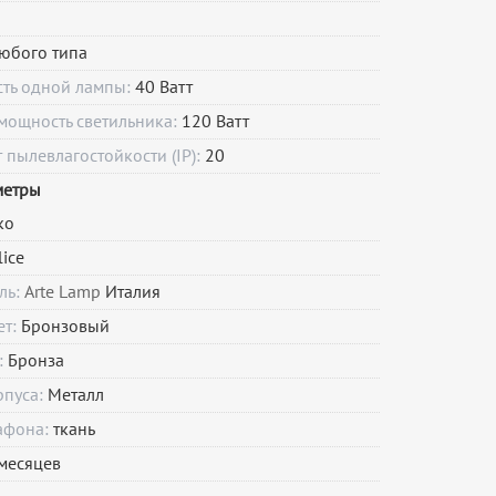
юбого типа
сть одной лампы:
40 Ватт
мощность светильника:
120 Ватт
пылевлагостойкости (IP):
20
метры
ко
lice
ль:
Arte Lamp
Италия
ет:
Бронзовый
:
Бронза
рпуса:
Металл
афона:
ткань
месяцев