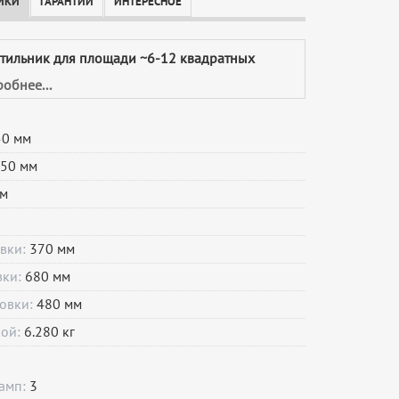
ИКИ
ГАРАНТИИ
ИНТЕРЕСНОЕ
етильник для площади ~6-12 квадратных
обнее...
50 мм
50 мм
м
овки:
370 мм
вки:
680 мм
овки:
480 мм
кой:
6.280 кг
ламп:
3