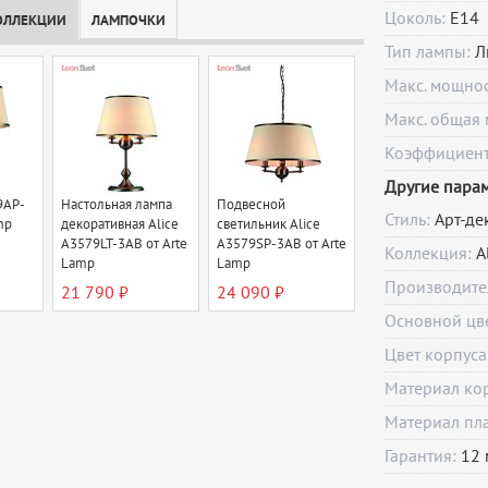
Цоколь:
E14
ОЛЛЕКЦИИ
ЛАМПОЧКИ
Тип лампы:
Л
Макс. мощно
Макс. общая 
Коэффициент 
Другие пара
9AP-
Настольная лампа
Подвесной
Стиль:
Арт-де
mp
декоративная Alice
светильник Alice
A3579LT-3AB от Arte
A3579SP-3AB от Arte
Коллекция:
A
Lamp
Lamp
Производите
21 790 ₽
24 090 ₽
Основной цв
Цвет корпуса
Материал ко
Материал пл
Гарантия:
12