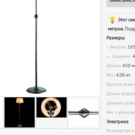
ХАРАКТЕРИСТ
Этот св
метров.
Подр
Размеры
↕ Высота:
16
↔ Ширина:
4
Длина:
450 м
Вес:
4.00 кг
Высота упак
Длина упако
Ширина упак
Вес с упаков
Электрика
Количество 