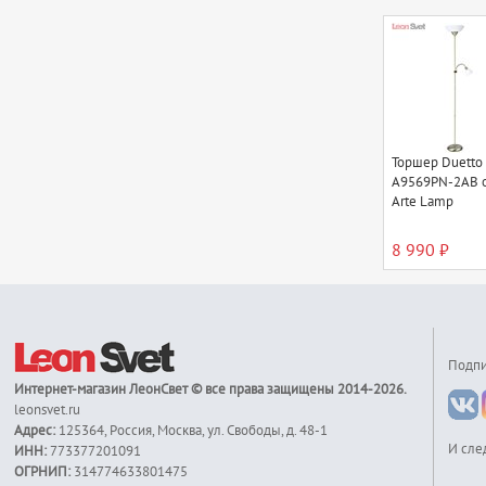
Торшер Duetto
A9569PN-2AB 
Arte Lamp
8 990 ₽
Подпи
Интернет-магазин
ЛеонСвет
© все права защищены 2014-2026.
leonsvet.ru
Адрес:
125364
,
Россия
,
Москва
,
ул. Свободы, д. 48-1
И сле
ИНН:
773377201091
ОГРНИП:
314774633801475