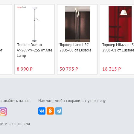
Торшер Duetto
Торшер Lano LSC-
Торшер Milazzo LS
от
A9569PN-2SS от Arte
2805-05 от Lussole
2905-01 от Lussol
Lamp
8 990 ₽
30 795 ₽
18 315 ₽
сывайтесь на нас:
Нажмите, чтобы сохранить эту страницу
дите за новостями