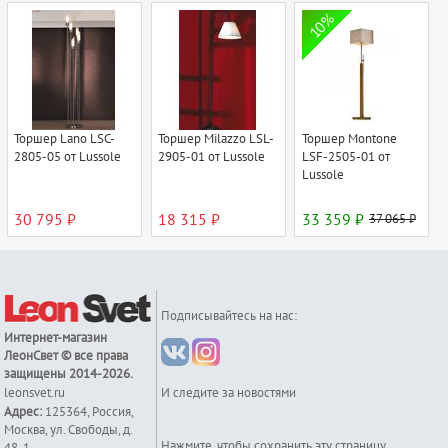
10%
Торшер Lano LSC-
Торшер Milazzo LSL-
Торшер Montone
2805-05 от Lussole
2905-01 от Lussole
LSF-2505-01 от
Lussole
30 795 ₽
18 315 ₽
33 359 ₽
37 065 ₽
Подписывайтесь на нас:
Интернет-магазин
ЛеонСвет
© все права
защищены 2014-2026.
leonsvet.ru
И следите за новостями
Адрес:
125364
,
Россия
,
Москва
,
ул. Свободы, д.
Нажмите, чтобы сохранить эту страницу