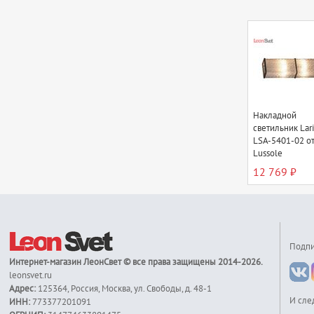
Накладной
светильник Lar
LSA-5401-02 о
Lussole
12 769 ₽
Подпи
Интернет-магазин
ЛеонСвет
© все права защищены 2014-2026.
leonsvet.ru
Адрес:
125364
,
Россия
,
Москва
,
ул. Свободы, д. 48-1
И сле
ИНН:
773377201091