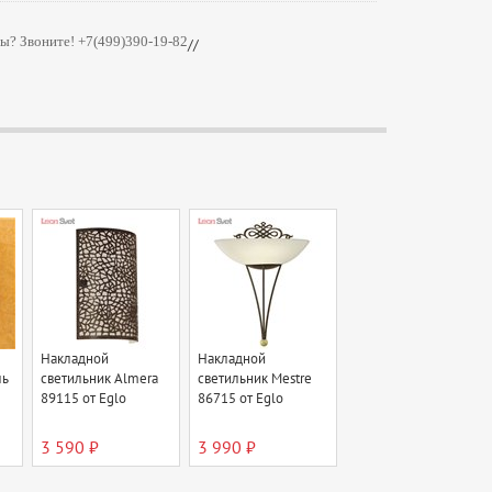
ы? Звоните! +7(499)390-19-82
//
Накладной
Накладной
ль
светильник Almera
светильник Mestre
89115 от Eglo
86715 от Eglo
3 590 ₽
3 990 ₽