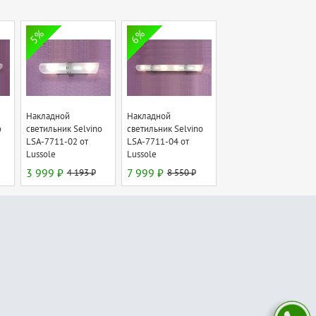
5%
6%
Накладной
Накладной
o
светильник Selvino
светильник Selvino
LSA-7711-02 от
LSA-7711-04 от
Lussole
Lussole
3 999 ₽
4 193 ₽
7 999 ₽
8 550 ₽