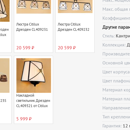
Макс. мощно
Макс. общая 
Коэффициент 
Люстра Citilux
Люстра Citilux
Другие пара
езден
Дрезден CL409231
Дрезден CL409232
ilux
Стиль:
Кантр
Коллекция:
Д
20 599 ₽
20 599 ₽
Производите
Основной цв
Цвет корпуса
Цвет плафон
Материал ко
Накладной
Материал пл
9235
светильник Дрезден
CL409321 от Citilux
Направление
Тип креплен
5 999 ₽
Гарантия:
12