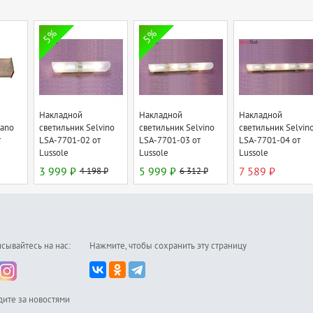
5%
5%
Накладной
Накладной
Накладной
iano
светильник Selvino
светильник Selvino
светильник Selvin
т
LSA-7701-02 от
LSA-7701-03 от
LSA-7701-04 от
Lussole
Lussole
Lussole
3 999 ₽
4 198 ₽
5 999 ₽
6 312 ₽
7 589 ₽
сывайтесь на нас:
Нажмите, чтобы сохранить эту страницу
дите за новостями