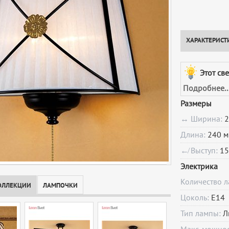
ХАРАКТЕРИСТ
Этот св
Подробнее..
Размеры
↔ Ширина:
2
Длина:
240 м
↚ Выступ:
15
Электрика
Количество 
ОЛЛЕКЦИИ
ЛАМПОЧКИ
Цоколь:
E14
Тип лампы:
Л