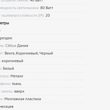
сть одной лампы:
40 Ватт
мощность светильника:
80 Ватт
пылевлагостойкости (IP):
20
метры
и
резден
ль:
Citilux
Дания
ет:
Венге, Коричневый, Черный
:
коричневый
а:
Белый
рпуса:
Металл
афона:
ткань
 лампы:
вверх
ия:
Монтажная пластина
месяцев