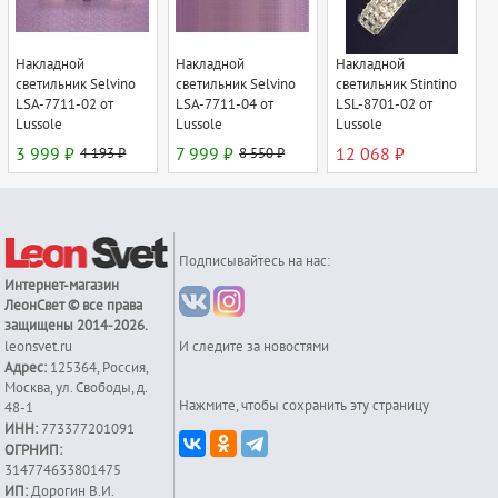
Накладной
Накладной
Накладной
светильник Selvino
светильник Selvino
светильник Stintino
LSA-7711-02 от
LSA-7711-04 от
LSL-8701-02 от
Lussole
Lussole
Lussole
3 999 ₽
4 193 ₽
7 999 ₽
8 550 ₽
12 068 ₽
Подписывайтесь на нас:
Интернет-магазин
ЛеонСвет
© все права
защищены 2014-2026.
leonsvet.ru
И следите за новостями
Адрес:
125364
,
Россия
,
Москва
,
ул. Свободы, д.
Нажмите, чтобы сохранить эту страницу
48-1
ИНН:
773377201091
ОГРНИП:
314774633801475
ИП:
Дорогин В.И.