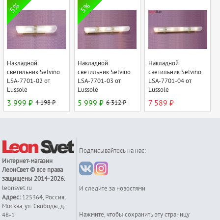
5%
5%
Накладной
Накладной
Накладной
светильник Selvino
светильник Selvino
светильник Selvino
LSA-7701-02 от
LSA-7701-03 от
LSA-7701-04 от
Lussole
Lussole
Lussole
3 999 ₽
4 198 ₽
5 999 ₽
6 312 ₽
7 589 ₽
Подписывайтесь на нас:
Интернет-магазин
ЛеонСвет
© все права
защищены 2014-2026.
leonsvet.ru
И следите за новостями
Адрес:
125364
,
Россия
,
Москва
,
ул. Свободы, д.
Нажмите, чтобы сохранить эту страницу
48-1