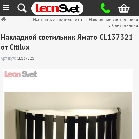
≡
→
Настенные светильники
→
Накладные светильники
→
Светильники
Накладной светильник Ямато CL137321
от Citilux
Артикул:
CL137321