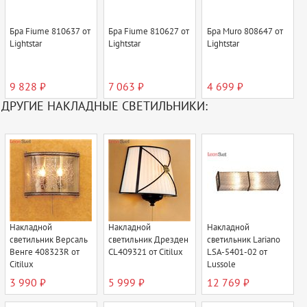
Бра Fiume 810637 от
Бра Fiume 810627 от
Бра Muro 808647 от
Lightstar
Lightstar
Lightstar
9 828 ₽
7 063 ₽
4 699 ₽
ДРУГИЕ НАКЛАДНЫЕ СВЕТИЛЬНИКИ:
Накладной
Накладной
Накладной
светильник Версаль
светильник Дрезден
светильник Lariano
Венге 408323R от
CL409321 от Citilux
LSA-5401-02 от
Citilux
Lussole
3 990 ₽
5 999 ₽
12 769 ₽