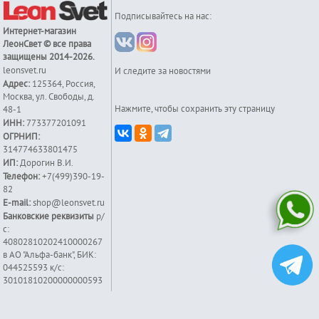
Подписывайтесь на нас:
Интернет-магазин
ЛеонСвет
© все права
защищены 2014-2026.
leonsvet.ru
И следите за новостями
Адрес:
125364
,
Россия
,
Москва
,
ул. Свободы, д.
Нажмите, чтобы сохранить эту страницу
48-1
ИНН:
773377201091
ОГРНИП:
314774633801475
ИП:
Дорогин В.И.
Телефон:
+7(499)390-19-
82
E-mail:
shop@leonsvet.ru
Банковские реквизиты
р/
с:
40802810202410000267
в АО "Альфа-банк", БИК:
044525593 к/c:
30101810200000000593