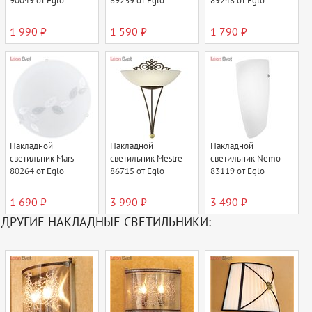
90049 от Eglo
89239 от Eglo
89248 от Eglo
1 990 ₽
1 590 ₽
1 790 ₽
Накладной
Накладной
Накладной
светильник Mars
светильник Mestre
светильник Nemo
80264 от Eglo
86715 от Eglo
83119 от Eglo
1 690 ₽
3 990 ₽
3 490 ₽
ДРУГИЕ НАКЛАДНЫЕ СВЕТИЛЬНИКИ: