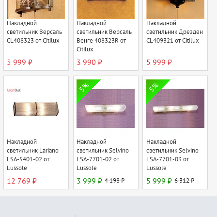
Накладной
Накладной
Накладной
светильник Версаль
светильник Версаль
светильник Дрезден
CL408323 от Citilux
Венге 408323R от
CL409321 от Citilux
Citilux
5 999 ₽
3 990 ₽
5 999 ₽
5%
5%
Накладной
Накладной
Накладной
светильник Lariano
светильник Selvino
светильник Selvino
LSA-5401-02 от
LSA-7701-02 от
LSA-7701-03 от
Lussole
Lussole
Lussole
12 769 ₽
3 999 ₽
4 198 ₽
5 999 ₽
6 312 ₽