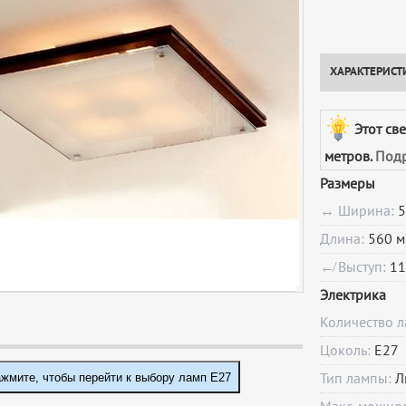
ХАРАКТЕРИСТ
Этот св
метров.
Подр
Размеры
↔ Ширина:
5
Длина:
560 м
↚ Выступ:
11
Электрика
Количество 
Цоколь:
E27
жмите, чтобы перейти к выбору ламп E27
Тип лампы:
Л