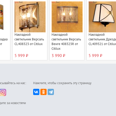
Накладной
Накладной
Накладной
радка
светильник Версаль
светильник Версаль
светильник Дрезд
от
CL408323 от Citilux
Венге 408323R от
CL409321 от Citilu
Citilux
5 999 ₽
3 990 ₽
5 999 ₽
сывайтесь на нас:
Нажмите, чтобы сохранить эту страницу
дите за новостями