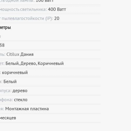
сть одной лампы:
100 Ватт
мощность светильника:
400 Ватт
пылевлагостойкости (IP):
20
метры
и
38
ль:
Citilux
Дания
ет:
Белый, Дерево, Коричневый
:
коричневый
а:
Белый
рпуса:
дерево
афона:
стекло
ия:
Монтажная пластина
месяцев