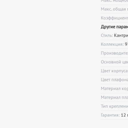
Макс. мощно
Макс. общая 
Коэффициент 
Другие пара
Стиль:
Кантр
Коллекция:
9
Производите
Основной цв
Цвет корпуса
Цвет плафон
Материал ко
Материал пл
Тип креплен
Гарантия:
12