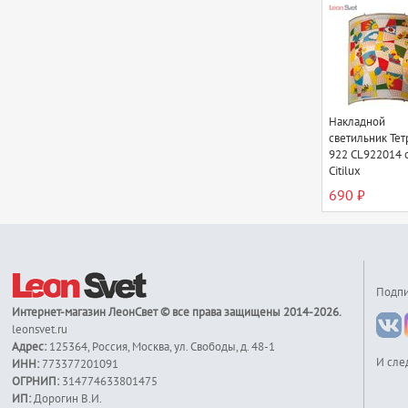
Накладной
светильник Тет
922 CL922014 
Citilux
690 ₽
Подпи
Интернет-магазин
ЛеонСвет
© все права защищены 2014-2026.
leonsvet.ru
Адрес:
125364
,
Россия
,
Москва
,
ул. Свободы, д. 48-1
И сле
ИНН:
773377201091
ОГРНИП:
314774633801475
ИП:
Дорогин В.И.