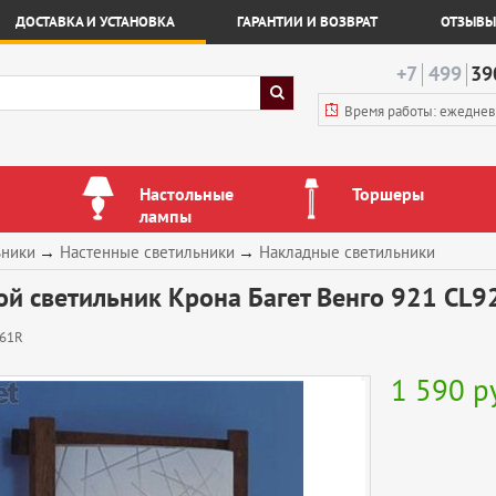
ДОСТАВКА И УСТАНОВКА
ГАРАНТИИ И ВОЗВРАТ
ОТЗЫВЫ
+7
499
39
Время работы: ежедне
Настольные
Торшеры
лампы
ьники
→
Настенные светильники
→
Накладные светильники
й светильник Крона Багет Венго 921 CL92
61R
1 590
р