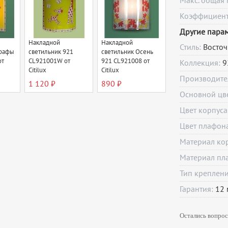
Макс. общая 
Коэффициент 
Другие пара
Накладной
Накладной
Стиль:
Восто
ирафы
светильник 921
светильник Осень
от
CL921001W от
921 CL921008 от
Коллекция:
9
Citilux
Citilux
Производите
1 120 ₽
890 ₽
Основной цв
Цвет корпуса
Цвет плафон
Материал ко
Материал пл
Тип креплен
Гарантия:
12
Остались вопрос