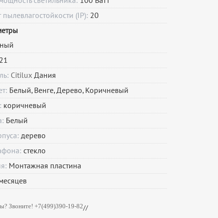
мощность светильника:
100 Ватт
пылевлагостойкости (IP):
20
метры
чный
21
ль:
Citilux
Дания
ет:
Белый, Венге, Дерево, Коричневый
:
коричневый
а:
Белый
рпуса:
дерево
афона:
стекло
ия:
Монтажная пластина
месяцев
ы? Звоните! +7(499)390-19-82
//