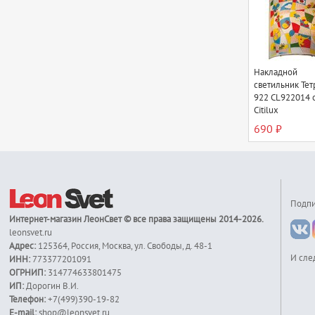
Накладной
светильник Тет
922 CL922014 
Citilux
690 ₽
Подпи
Интернет-магазин
ЛеонСвет
© все права защищены 2014-2026.
leonsvet.ru
Адрес:
125364
,
Россия
,
Москва
,
ул. Свободы, д. 48-1
И сле
ИНН:
773377201091
ОГРНИП:
314774633801475
ИП:
Дорогин В.И.
Телефон:
+7(499)390-19-82
E-mail:
shop@leonsvet.ru