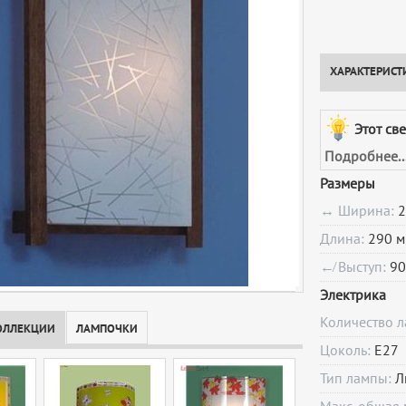
ХАРАКТЕРИСТ
Этот св
Подробнее..
Размеры
↔ Ширина:
2
Длина:
290 м
↚ Выступ:
90
Электрика
Количество 
ОЛЛЕКЦИИ
ЛАМПОЧКИ
Цоколь:
E27
Тип лампы:
Л