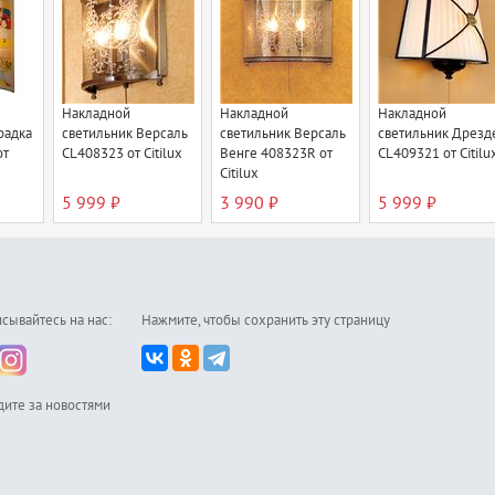
Накладной
Накладной
Накладной
радка
светильник Версаль
светильник Версаль
светильник Дрезд
от
CL408323 от Citilux
Венге 408323R от
CL409321 от Citilu
Citilux
5 999 ₽
3 990 ₽
5 999 ₽
сывайтесь на нас:
Нажмите, чтобы сохранить эту страницу
дите за новостями