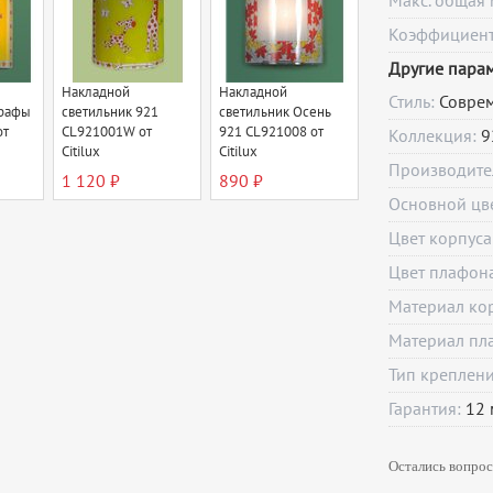
Макс. общая 
Коэффициент 
Другие пара
Накладной
Накладной
Стиль:
Совре
ирафы
светильник 921
светильник Осень
от
CL921001W от
921 CL921008 от
Коллекция:
9
Citilux
Citilux
Производите
1 120 ₽
890 ₽
Основной цв
Цвет корпуса
Цвет плафон
Материал ко
Материал пл
Тип креплен
Гарантия:
12
Остались вопрос