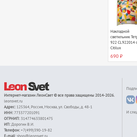
Накладной
светильник Тет
922 CL922014 
Citilux
690 ₽
Подпи
Интернет-магазин
ЛеонСвет
© все права защищены 2014-2026.
leonsvet.ru
Адрес:
125364
,
Россия
,
Москва
,
ул. Свободы, д. 48-1
И сле
ИНН:
773377201091
ОГРНИП:
314774633801475
ИП:
Дорогин В.И.
Телефон:
+7(499)390-19-82
E-mail:
shop@leonsvet.ru