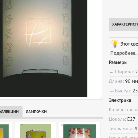
ХАРАКТЕРИСТ
Этот св
Подробнее..
Размеры
↔ Ширина:
2
Длина:
90 мм
↚ Выступ:
25
Электрика
Количество 
ОЛЛЕКЦИИ
ЛАМПОЧКИ
Цоколь:
E27
Тип лампы:
Л