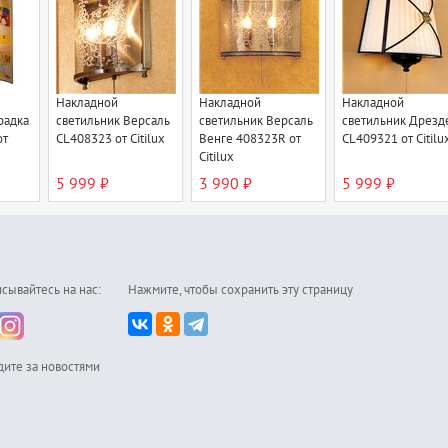
Накладной
Накладной
Накладной
радка
светильник Версаль
светильник Версаль
светильник Дрезд
от
CL408323 от Citilux
Венге 408323R от
CL409321 от Citilu
Citilux
5 999 ₽
3 990 ₽
5 999 ₽
сывайтесь на нас:
Нажмите, чтобы сохранить эту страницу
дите за новостями