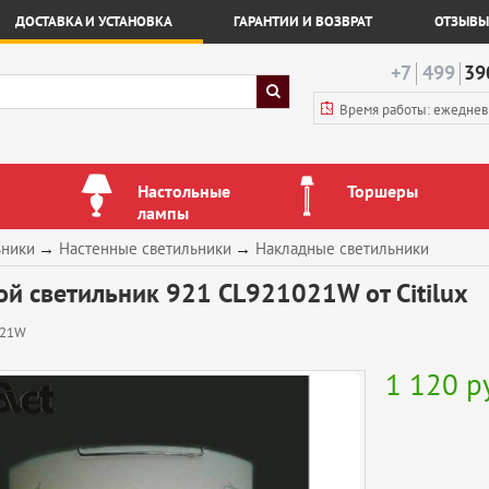
ДОСТАВКА И УСТАНОВКА
ГАРАНТИИ И ВОЗВРАТ
ОТЗЫВЫ
+7
499
39
Время работы: ежедне
Настольные
Торшеры
лампы
ьники
→
Настенные светильники
→
Накладные светильники
й светильник 921 CL921021W от Citilux
021W
1 120
р