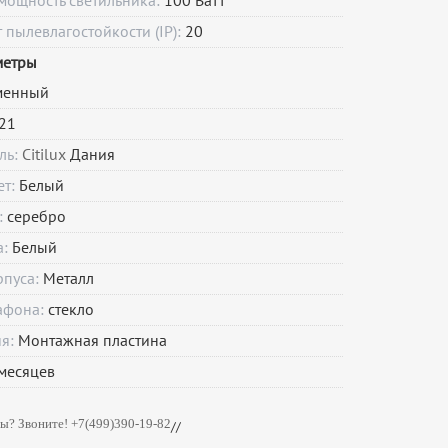
мощность светильника:
100 Ватт
пылевлагостойкости (IP):
20
метры
менный
21
ль:
Citilux
Дания
ет:
Белый
:
серебро
а:
Белый
рпуса:
Металл
афона:
стекло
ия:
Монтажная пластина
месяцев
ы? Звоните! +7(499)390-19-82
//