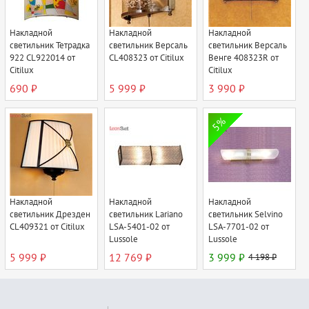
Накладной
Накладной
Накладной
светильник Тетрадка
светильник Версаль
светильник Версаль
922 CL922014 от
CL408323 от Citilux
Венге 408323R от
Citilux
Citilux
690 ₽
5 999 ₽
3 990 ₽
5%
Накладной
Накладной
Накладной
светильник Дрезден
светильник Lariano
светильник Selvino
CL409321 от Citilux
LSA-5401-02 от
LSA-7701-02 от
Lussole
Lussole
5 999 ₽
12 769 ₽
3 999 ₽
4 198 ₽