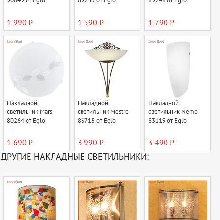
90049 от Eglo
89239 от Eglo
89248 от Eglo
1 990 ₽
1 590 ₽
1 790 ₽
Накладной
Накладной
Накладной
светильник Mars
светильник Mestre
светильник Nemo
80264 от Eglo
86715 от Eglo
83119 от Eglo
1 690 ₽
3 990 ₽
3 490 ₽
ДРУГИЕ НАКЛАДНЫЕ СВЕТИЛЬНИКИ: