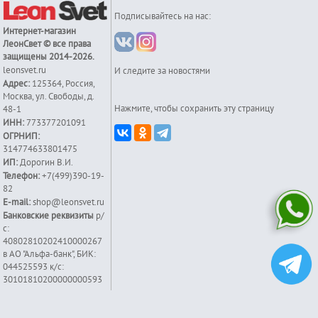
Подписывайтесь на нас:
Интернет-магазин
ЛеонСвет
© все права
защищены 2014-2026.
leonsvet.ru
И следите за новостями
Адрес:
125364
,
Россия
,
Москва
,
ул. Свободы, д.
Нажмите, чтобы сохранить эту страницу
48-1
ИНН:
773377201091
ОГРНИП:
314774633801475
ИП:
Дорогин В.И.
Телефон:
+7(499)390-19-
82
E-mail:
shop@leonsvet.ru
Банковские реквизиты
р/
с:
40802810202410000267
в АО "Альфа-банк", БИК:
044525593 к/c:
30101810200000000593