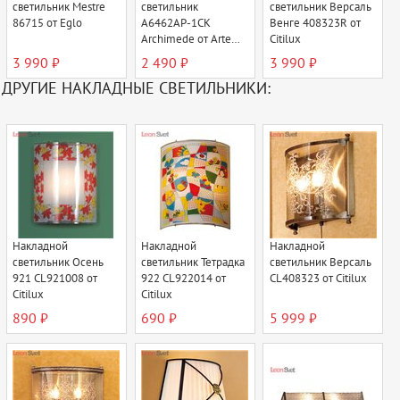
светильник Mestre
светильник
светильник Версаль
86715 от Eglo
A6462AP-1CK
Венге 408323R от
Archimede от Arte
Citilux
Lamp
3 990 ₽
2 490 ₽
3 990 ₽
ДРУГИЕ НАКЛАДНЫЕ СВЕТИЛЬНИКИ:
Накладной
Накладной
Накладной
светильник Осень
светильник Тетрадка
светильник Версаль
921 CL921008 от
922 CL922014 от
CL408323 от Citilux
Citilux
Citilux
890 ₽
690 ₽
5 999 ₽