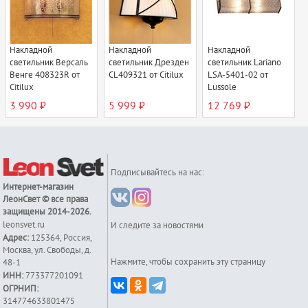
Накладной
Накладной
Накладной
светильник Версаль
светильник Дрезден
светильник Lariano
Венге 408323R от
CL409321 от Citilux
LSA-5401-02 от
Citilux
Lussole
3 990 ₽
5 999 ₽
12 769 ₽
Подписывайтесь на нас:
Интернет-магазин
ЛеонСвет
© все права
защищены 2014-2026.
leonsvet.ru
И следите за новостями
Адрес:
125364
,
Россия
,
Москва
,
ул. Свободы, д.
Нажмите, чтобы сохранить эту страницу
48-1
ИНН:
773377201091
ОГРНИП:
314774633801475