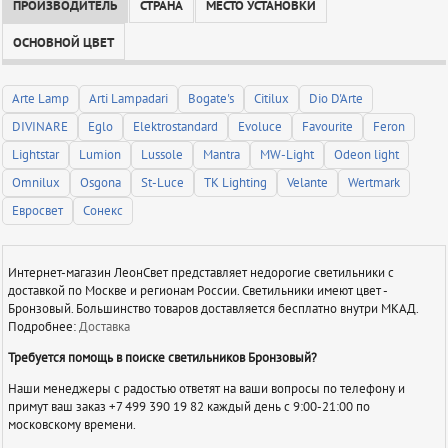
ПРОИЗВОДИТЕЛЬ
СТРАНА
МЕСТО УСТАНОВКИ
ОСНОВНОЙ ЦВЕТ
Arte Lamp
Arti Lampadari
Bogate's
Citilux
Dio D'Arte
DIVINARE
Eglo
Elektrostandard
Evoluce
Favourite
Feron
Lightstar
Lumion
Lussole
Mantra
MW-Light
Odeon light
Omnilux
Osgona
St-Luce
TK Lighting
Velante
Wertmark
Евросвет
Сонекс
Интернет-магазин ЛеонСвет представляет недорогие светильники с
доставкой по Москве и регионам России. Светильники имеют цвет -
Бронзовый. Большинство товаров доставляется бесплатно внутри МКАД.
Подробнее:
Доставка
Требуется помощь в поиске светильников Бронзовый?
Наши менеджеры с радостью ответят на ваши вопросы по телефону и
примут ваш заказ +7 499 390 19 82 каждый день с 9:00-21:00 по
московскому времени.