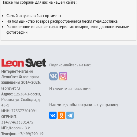
Также мы собрали для вас на нашем сайте:
Самый актуальный ассортимент
На большинство товаров распространяется бесплатная доставка
Расширенное описание характеристик товаров, плюс дополнительные
фотографии
Подписывайтесь на нас:
Интернет-магазин
ЛеонСвет
© все права
защищены 2014-2026.
leonsvet.ru
И следите за новостями
Адрес:
125364
,
Россия
,
Москва
,
ул. Свободы, д.
Нажмите, чтобы сохранить эту страницу
48-1
ИНН:
773377201091
ОГРНИП:
314774633801475
ИП:
Дорогин В.И.
Телефон:
+7(499)390-19-