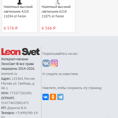
Наземный высокий
Наземный высокий
светильник 4210
светильник 6210
11034 от Feron
11075 от Feron
6 576 ₽
6 566 ₽
Подписывайтесь на нас:
Интернет-магазин
ЛеонСвет
© все права
защищены 2014-2026.
leonsvet.ru
И следите за новостями
Адрес:
125364
,
Россия
,
Москва
,
ул. Свободы, д.
Нажмите, чтобы сохранить эту страницу
48-1
ИНН:
773377201091
ОГРНИП:
314774633801475
ИП:
Дорогин В.И.
Телефон:
+7(499)390-19-
82