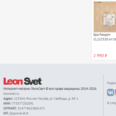
Бра Рандом
CL222320 от Cit
2 990 ₽
Подпи
Интернет-магазин
ЛеонСвет
© все права защищены 2014-2026.
leonsvet.ru
Адрес:
125364
,
Россия
,
Москва
,
ул. Свободы, д. 48-1
И сле
ИНН:
773377201091
ОГРНИП:
314774633801475
ИП:
Дорогин В.И.