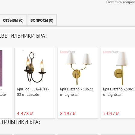
Остались вопрос
ОТЗЫВЫ (0)
ВОПРОСЫ (0)
ВЕТИЛЬНИКИ БРА:
-
Бра Todi LSA-4611-
Бра Diafano 758622
Бра Diafano 75861
sole
02 от Lussole
от Lightstar
от Lightstar
4 478 ₽
8 197 ₽
5 037 ₽
ЕТИЛЬНИКИ БРА: