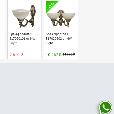
25%
Бра Афродита 1
Бра Афродита 1
-
317020101 от MW-
317020202 от MW-
Light
Light
9 610 ₽
10 267 ₽
13 690 ₽