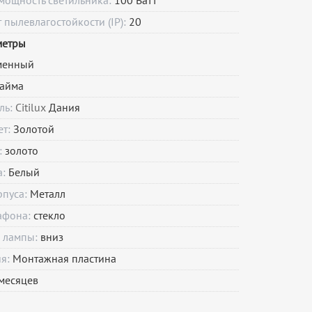
мощность светильника:
100 Ватт
пылевлагостойкости (IP):
20
метры
менный
айма
ль:
Citilux
Дания
ет:
Золотой
:
золото
а:
Белый
рпуса:
Металл
афона:
стекло
 лампы:
вниз
ия:
Монтажная пластина
месяцев