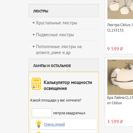
ЛЮСТРЫ
Хрустальные люстры
Люстра Citilux
CL155131
Подвесные люстры
Потолочные люстры на
9 599 ₽
штанге, раме и др
ЛАМПЫ И ОСТАЛЬНОЕ
Калькулятор мощности
освещения
Бра Лайма CL1
Какой площади у вас комната?
от Citilux
метров квадратных
3 599 ₽
Очень яркий