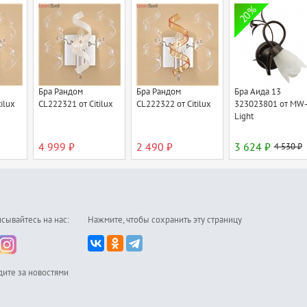
20%
Бра Рандом
Бра Рандом
Бра Аида 13
ilux
CL222321 от Citilux
CL222322 от Citilux
323023801 от MW
Light
4 999 ₽
2 490 ₽
3 624 ₽
4 530 ₽
сывайтесь на нас:
Нажмите, чтобы сохранить эту страницу
дите за новостями