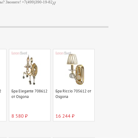
ы? Звоните! +7(499)390-19-82
//
2
Бра Elegante 708612
Бра Riccio 705612 от
от Osgona
Osgona
8 580 ₽
16 244 ₽