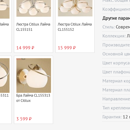
Макс. общая 
Коэффициент 
Другие пара
 Лайма
Люстра Citilux Лайма
Люстра Citilux Лайма
Стиль:
Совре
CL155151
CL155152
Коллекция:
Л
Производите
14 999 ₽
15 999 ₽
Основной цв
Цвет корпуса
Цвет плафон
Материал ко
Материал пл
55311
Бра Лайма CL155313
Направление
от Citilux
Тип креплен
Гарантия:
12
3 599 ₽