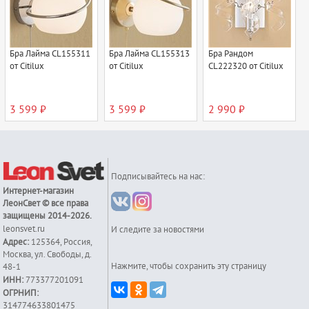
Бра Лайма CL155311
Бра Лайма CL155313
Бра Рандом
от Citilux
от Citilux
CL222320 от Citilux
3 599 ₽
3 599 ₽
2 990 ₽
Подписывайтесь на нас:
Интернет-магазин
ЛеонСвет
© все права
защищены 2014-2026.
leonsvet.ru
И следите за новостями
Адрес:
125364
,
Россия
,
Москва
,
ул. Свободы, д.
Нажмите, чтобы сохранить эту страницу
48-1
ИНН:
773377201091
ОГРНИП:
314774633801475