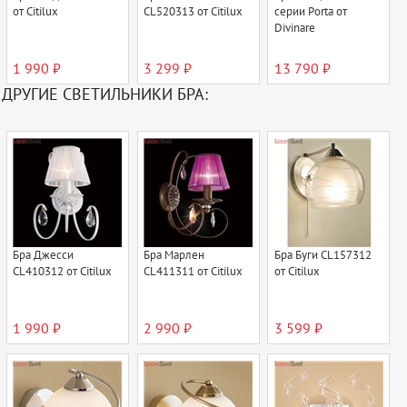
от Citilux
CL520313 от Citilux
серии Porta от
Divinare
1 990 ₽
3 299 ₽
13 790 ₽
ДРУГИЕ СВЕТИЛЬНИКИ БРА:
Бра Джесси
Бра Марлен
Бра Буги CL157312
CL410312 от Citilux
CL411311 от Citilux
от Citilux
1 990 ₽
2 990 ₽
3 599 ₽