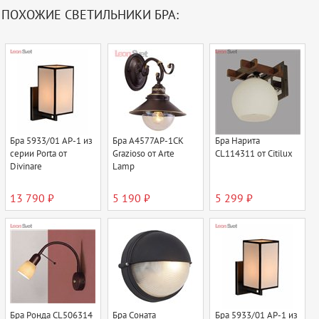
ПОХОЖИЕ СВЕТИЛЬНИКИ БРА:
Бра 5933/01 AP-1 из
Бра A4577AP-1CK
Бра Нарита
серии Porta от
Grazioso от Arte
CL114311 от Citilux
Divinare
Lamp
13 790 ₽
5 190 ₽
5 299 ₽
Бра Ронда CL506314
Бра Соната
Бра 5933/01 AP-1 из