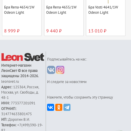
Бра Rena 4654/1W
Бра Rena 4655/1W
Бра Vosti 4641/1W
Odeon Light
Odeon Light
Odeon Light
8 999 ₽
9 440 ₽
13 010 ₽
Подписывайтесь на нас:
Интернет-магазин
ЛеонСвет
© все права
защищены 2014-2026.
leonsvet.ru
И следите за новостями
Адрес:
125364
,
Россия
,
Москва
,
ул. Свободы, д.
Нажмите, чтобы сохранить эту страницу
48-1
ИНН:
773377201091
ОГРНИП:
314774633801475
ИП:
Дорогин В.И.
Телефон:
+7(499)390-19-
82