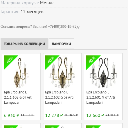
Материал корпуса:
Металл
Гарантия:
12
месяцев
Остались вопросы? Звоните! +7(499)390-19-82
//
ТОВАРЫ ИЗ КОЛЛЕКЦИИ
ЛАМПОЧКИ
40%
40%
40%
Бра Ercolano E
Бра Ercolano E
Бра Ercolano E
2.1.1.602 G от Arti
2.1.2.602 G от Arti
2.1.2.601 N от Arti
Lampadari
Lampadari
Lampadari
6 930 ₽
11 550 ₽
12 278 ₽
20 465 ₽
12 660 ₽
21 100 ₽