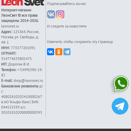
Подписывайтесь на нас:
Интернет-магазин
ЛеонСвет
© все права
защищены 2014-2026.
leonsvet.ru
И следите за новостями
Адрес:
125364
,
Россия
,
Москва
,
ул. Свободы, д.
Нажмите, чтобы сохранить эту страницу
48-1
ИНН:
773377201091
ОГРНИП:
314774633801475
ИП:
Дорогин В.И.
Телефон:
+7(499)390-19-
82
E-mail:
shop@leonsvet.ru
Банковские реквизиты
р/
с:
40802810202410000267
в АО "Альфа-банк", БИК:
044525593 к/c:
30101810200000000593