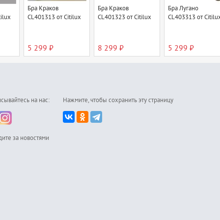
Бра Краков
Бра Краков
Бра Лугано
ilux
CL401313 от Citilux
CL401323 от Citilux
CL403313 от Citilu
5 299 ₽
8 299 ₽
5 299 ₽
сывайтесь на нас:
Нажмите, чтобы сохранить эту страницу
дите за новостями