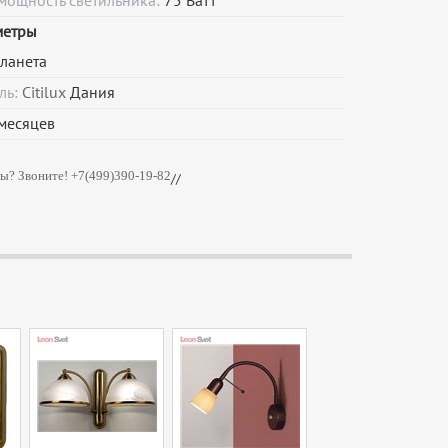
мощность светильника:
75 Ватт
метры
ланета
ль:
Citilux
Дания
месяцев
ы? Звоните! +7(499)390-19-82
//