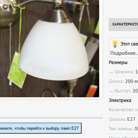
ХАРАКТЕРИСТ
Этот св
Подробнее..
Размеры
↔ Ширина:
1
Длина:
200 м
↚ Выступ:
20
Электрика
Количество 
Цоколь:
E27
жмите, чтобы перейти к выбору ламп E27
Тип лампы:
Л