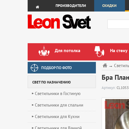
ПРОИЗВОДИТЕЛИ
СКИДКИ
Для потолка
На стену
→
Светил
ПОДБОР ПО ФОТО
Бра План
СВЕТ ПО НАЗНАЧЕНИЮ
Артикул:
CL1053
Светильники в Гостиную
Светильники для спальни
Светильники для Кухни
Светильники для Ванной