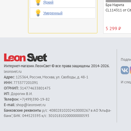
Яркий
Бра Нарита
CL114311 от Cit
Умеренный
5 299 ₽
Подпи
Интернет-магазин
ЛеонСвет
© все права защищены 2014-2026.
leonsvet.ru
Адрес:
125364
,
Россия
,
Москва
,
ул. Свободы, д. 48-1
И сле
ИНН:
773377201091
ОГРНИП:
314774633801475
ИП:
Дорогин В.И.
Телефон:
+7(499)390-19-82
E-mail:
shop@leonsvet.ru
Банковские реквизиты
р/с: 40802810202410000267 в АО "Альфа-
банк", БИК: 044525593 к/c: 30101810200000000593