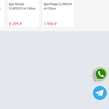
Бра Лугано
Бра Ронда CL506314
x
CL403323 от Citilux
от Citilux
8 299 ₽
1 990 ₽