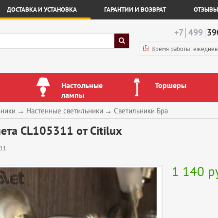
ДОСТАВКА И УСТАНОВКА
ГАРАНТИИ И ВОЗВРАТ
ОТЗЫВЫ
+7
499
39
Время работы: ежедне
Настольные
Торшеры
лампы
ьники
→
Настенные светильники
→
Светильники Бра
ета CL105311 от Citilux
11
1 140
р