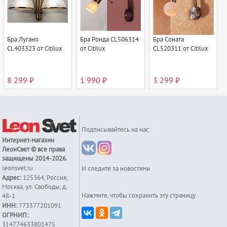
Бра Лугано
Бра Ронда CL506314
Бра Соната
CL403323 от Citilux
от Citilux
CL520311 от Citilux
8 299 ₽
1 990 ₽
3 299 ₽
Подписывайтесь на нас:
Интернет-магазин
ЛеонСвет
© все права
защищены 2014-2026.
leonsvet.ru
И следите за новостями
Адрес:
125364
,
Россия
,
Москва
,
ул. Свободы, д.
Нажмите, чтобы сохранить эту страницу
48-1
ИНН:
773377201091
ОГРНИП:
314774633801475