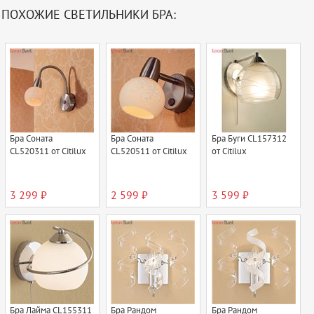
ПОХОЖИЕ СВЕТИЛЬНИКИ БРА:
Бра Соната
Бра Соната
Бра Буги CL157312
CL520311 от Citilux
CL520511 от Citilux
от Citilux
3 299 ₽
2 599 ₽
3 599 ₽
Бра Лайма CL155311
Бра Рандом
Бра Рандом