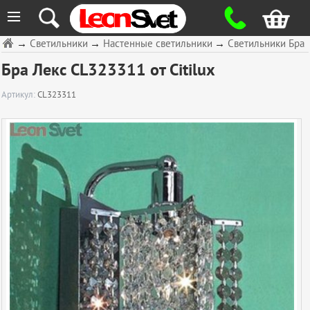
≡
→
Светильники
→
Настенные светильники
→
Светильники Бра
Бра Лекс CL323311 от Citilux
Артикул:
CL323311