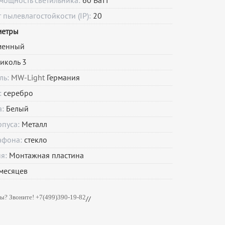
мощность светильника:
60 Ватт
пылевлагостойкости (IP):
20
метры
менный
иколь 3
ль:
MW-Light
Германия
:
серебро
а:
Белый
рпуса:
Металл
афона:
стекло
ия:
Монтажная пластина
месяцев
ы? Звоните! +7(499)390-19-82
//