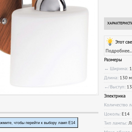
ХАРАКТЕРИСТ
Этот св
Подробнее..
Размеры
↔ Ширина:
1
Длина:
130 м
↚ Выступ:
13
Электрика
Количество 
Цоколь:
E14
жмите, чтобы перейти к выбору ламп E14
Тип лампы:
Л