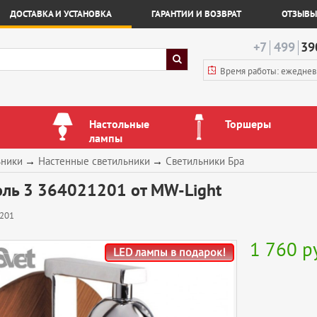
ДОСТАВКА И УСТАНОВКА
ГАРАНТИИ И ВОЗВРАТ
ОТЗЫВЫ
+7
499
39
Время работы: ежедне
Настольные
Торшеры
лампы
ьники
→
Настенные светильники
→
Светильники Бра
оль 3 364021201 от MW-Light
201
1 760
р
LED лампы в подарок!