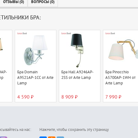
ОТЗЫВЫ (0)
ВОПРОСЫ (0)
ЕТИЛЬНИКИ БРА:
9AP-
Бра Domain
Бра Hall A9246AP-
Бра Pinocchio
mp
A9521AP-1CC от Arte
2SS от Arte Lamp
A5700AP-1WH от
Lamp
Arte Lamp
4 590 ₽
8 909 ₽
7 990 ₽
сывайтесь на нас:
Нажмите, чтобы сохранить эту страницу