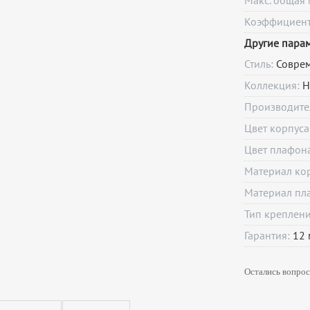
Макс. общая 
Коэффициент 
Другие пара
Стиль:
Совре
Коллекция:
Н
Производите
Цвет корпуса
Цвет плафон
Материал ко
Материал пл
Тип креплен
Гарантия:
12
Остались вопрос