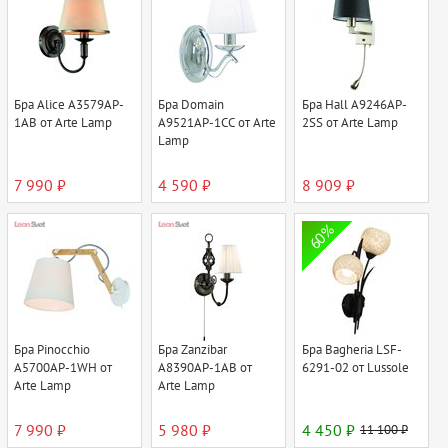
Бра Alice A3579AP-
Бра Domain
Бра Hall A9246AP-
1AB от Arte Lamp
A9521AP-1CC от Arte
2SS от Arte Lamp
Lamp
7 990 ₽
4 590 ₽
8 909 ₽
60%
Бра Pinocchio
Бра Zanzibar
Бра Bagheria LSF-
A5700AP-1WH от
A8390AP-1AB от
6291-02 от Lussole
Arte Lamp
Arte Lamp
7 990 ₽
5 980 ₽
4 450 ₽
11 100 ₽