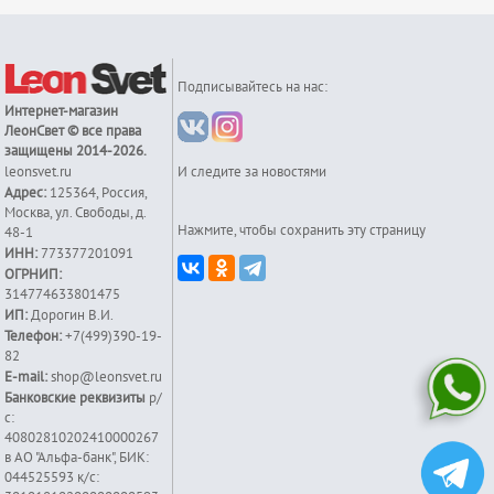
Подписывайтесь на нас:
Интернет-магазин
ЛеонСвет
© все права
защищены 2014-2026.
leonsvet.ru
И следите за новостями
Адрес:
125364
,
Россия
,
Москва
,
ул. Свободы, д.
Нажмите, чтобы сохранить эту страницу
48-1
ИНН:
773377201091
ОГРНИП:
314774633801475
ИП:
Дорогин В.И.
Телефон:
+7(499)390-19-
82
E-mail:
shop@leonsvet.ru
Банковские реквизиты
р/
с:
40802810202410000267
в АО "Альфа-банк", БИК:
044525593 к/c: