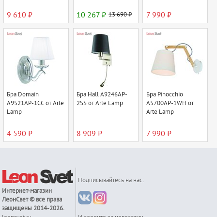
9 610 ₽
10 267 ₽
13 690 ₽
7 990 ₽
Бра Domain
Бра Hall A9246AP-
Бра Pinocchio
A9521AP-1CC от Arte
2SS от Arte Lamp
A5700AP-1WH от
Lamp
Arte Lamp
4 590 ₽
8 909 ₽
7 990 ₽
Подписывайтесь на нас:
Интернет-магазин
ЛеонСвет
© все права
защищены 2014-2026.