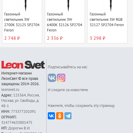
Газонный
Газонный
Газонный
светильник 3W
светильник 3W
светильник 3W RGB
2700К 32125 SP2704
6400К 32126 SP2704
32127 SP2704 Feron
Feron
Feron
2 748 ₽
2 336 ₽
3 298 ₽
Подписывайтесь на нас:
Интернет-магазин
ЛеонСвет
© все права
защищены 2014-2026.
leonsvet.ru
И следите за новостями
Адрес:
125364
,
Россия
,
Москва
,
ул. Свободы, д.
Нажмите, чтобы сохранить эту страницу
48-1
ИНН:
773377201091
ОГРНИП:
314774633801475
ИП:
Дорогин В.И.