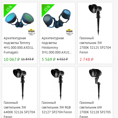
15%
15%
Архитектурная
Архитектурная
Газонный
подсветка Tommy
подсветка
светильник 3W
4M1.000.000.AXD1L
Minitommy
2700К 32125 SP2704
Fumagalli
3M1.000.000.AXU1L
Feron
Fumagalli
10 067 ₽
11 843 ₽
5 569 ₽
6 552 ₽
2 748 ₽
Газонный
Газонный
Газонный
светильник 3W
светильник 3W RGB
светильник 6W
6400К 32126 SP2704
32127 SP2704 Feron
2700К 32128 SP2705
Feron
Feron