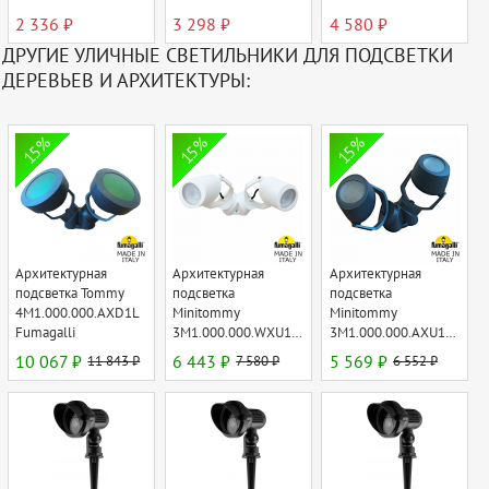
2 336 ₽
3 298 ₽
4 580 ₽
ДРУГИЕ УЛИЧНЫЕ СВЕТИЛЬНИКИ ДЛЯ ПОДСВЕТКИ
ДЕРЕВЬЕВ И АРХИТЕКТУРЫ:
15%
15%
15%
Архитектурная
Архитектурная
Архитектурная
подсветка Tommy
подсветка
подсветка
4M1.000.000.AXD1L
Minitommy
Minitommy
Fumagalli
3M1.000.000.WXU1L
3M1.000.000.AXU1L
Fumagalli
Fumagalli
10 067 ₽
11 843 ₽
6 443 ₽
7 580 ₽
5 569 ₽
6 552 ₽