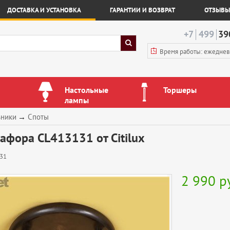
ДОСТАВКА И УСТАНОВКА
ГАРАНТИИ И ВОЗВРАТ
ОТЗЫВЫ
+7
499
39
Время работы: ежедне
Настольные
Торшеры
лампы
ьники
→
Споты
афора CL413131 от Citilux
31
2 990
р