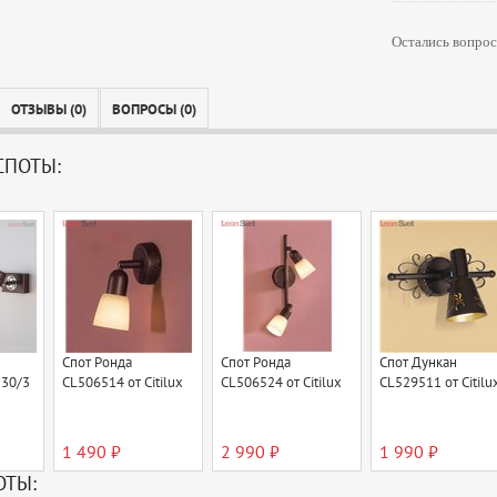
Остались вопрос
ОТЗЫВЫ (0)
ВОПРОСЫ (0)
СПОТЫ:
Спот Ронда
Спот Ронда
Спот Дункан
130/3
CL506514 от Citilux
CL506524 от Citilux
CL529511 от Citilu
1 490 ₽
2 990 ₽
1 990 ₽
ОТЫ: