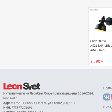
Спот Martin
A5213AP-1BR о
Arte Lamp
2 590 ₽
Подпи
Интернет-магазин
ЛеонСвет
© все права защищены 2014-2026.
leonsvet.ru
Адрес:
125364
,
Россия
,
Москва
,
ул. Свободы, д. 48-1
И сле
ИНН:
773377201091