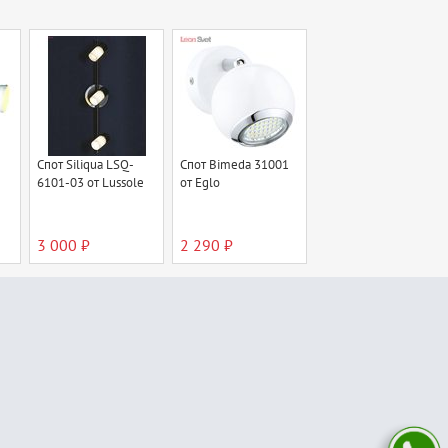
Спот Siliqua LSQ-
Спот Bimeda 31001
6101-03 от Lussole
от Eglo
3 000 ₽
2 290 ₽