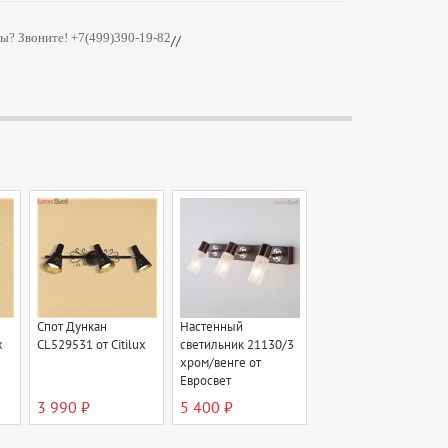
ы? Звоните! +7(499)390-19-82
//
Спот Дункан
Настенный
x
CL529531 от Citilux
светильник 21130/3
хром/венге от
Евросвет
3 990 ₽
5 400 ₽