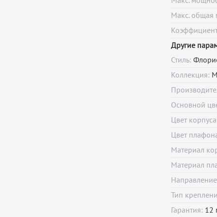
Макс. мощно
Макс. общая 
Коэффициент 
Другие пара
Стиль:
Флори
Коллекция:
М
Производите
Основной цв
Цвет корпуса
Цвет плафон
Материал ко
Материал пл
Направление
Тип креплен
Гарантия:
12