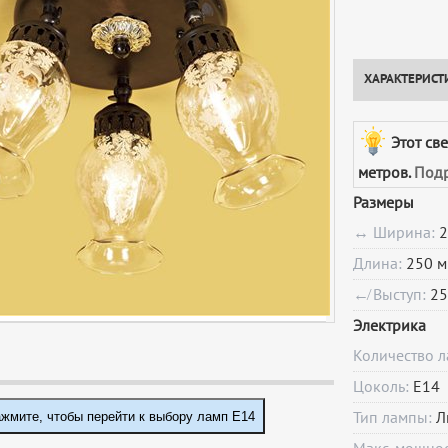
ХАРАКТЕРИСТ
Этот св
метров.
Подр
Размеры
↔ Ширина:
2
Длина:
250 м
↚ Выступ:
25
Электрика
Количество 
Цоколь:
E14
жмите, чтобы перейти к выбору ламп E14
Тип лампы:
Л