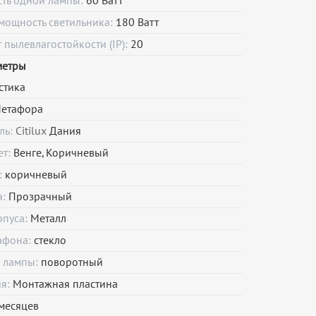
сть одной лампы:
60 Ватт
мощность светильника:
180 Ватт
пылевлагостойкости (IP):
20
метры
стика
етафора
ль:
Citilux
Дания
ет:
Венге, Коричневый
:
коричневый
а:
Прозрачный
рпуса:
Металл
афона:
стекло
 лампы:
поворотный
ия:
Монтажная пластина
месяцев