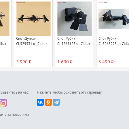
Спот Дункан
Спот Рубик
Спот Рубик
ilux
CL529531 от Citilux
CL526512S от Citilux
CL526522S от Citil
3 990 ₽
1 690 ₽
3 490 ₽
сывайтесь на нас:
Нажмите, чтобы сохранить эту страницу
дите за новостями