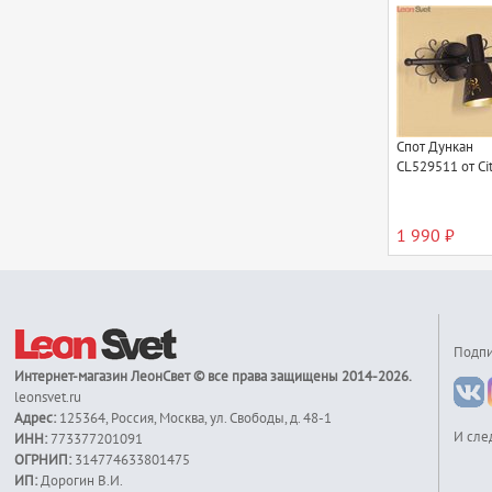
Спот Дункан
CL529511 от Cit
1 990 ₽
Подпи
Интернет-магазин
ЛеонСвет
© все права защищены 2014-2026.
leonsvet.ru
Адрес:
125364
,
Россия
,
Москва
,
ул. Свободы, д. 48-1
И сле
ИНН:
773377201091
ОГРНИП:
314774633801475
ИП:
Дорогин В.И.