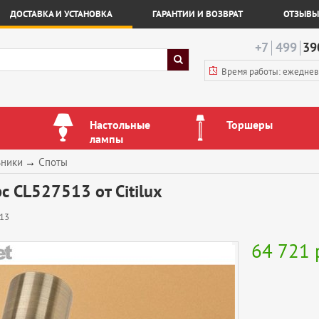
ДОСТАВКА И УСТАНОВКА
ГАРАНТИИ И ВОЗВРАТ
ОТЗЫВЫ
+7
499
39
Время работы: ежедне
Настольные
Торшеры
лампы
ьники
→
Споты
с CL527513 от Citilux
13
64 721