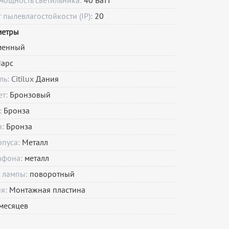
мощность светильника:
40 Ватт
пылевлагостойкости (IP):
20
метры
менный
арс
ль:
Citilux
Дания
ет:
Бронзовый
:
Бронза
а:
Бронза
рпуса:
Металл
афона:
металл
 лампы:
поворотный
ия:
Монтажная пластина
месяцев