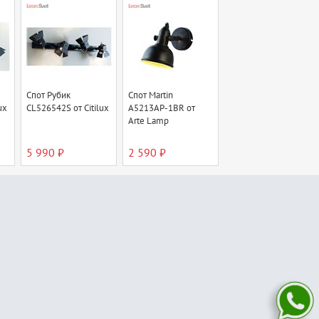
Спот Рубик
Спот Martin
ux
CL526542S от Citilux
A5213AP-1BR от
Arte Lamp
5 990 ₽
2 590 ₽