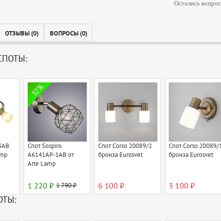
Остались вопрос
ОТЗЫВЫ (0)
ВОПРОСЫ (0)
СПОТЫ:
32%
3AB
Спот Sospiro
Спот Corso 20089/2
Спот Corso 20089/
amp
A6141AP-1AB от
бронза Eurosvet
бронза Eurosvet
Arte Lamp
1 220 ₽
1 790 ₽
6 100 ₽
3 100 ₽
ОТЫ: