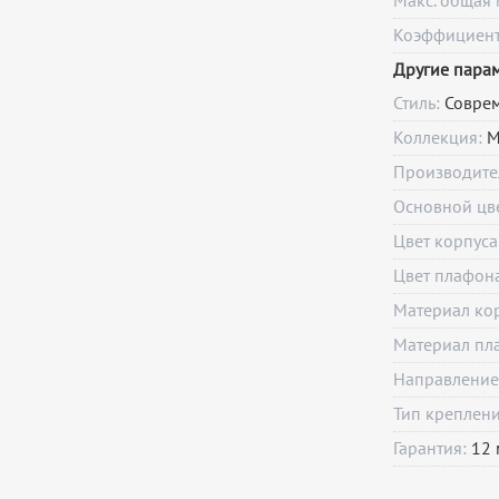
Макс. общая 
Коэффициент 
Другие пара
Стиль:
Совре
Коллекция:
М
Производите
Основной цв
Цвет корпуса
Цвет плафон
Материал ко
Материал пл
Направление
Тип креплен
Гарантия:
12