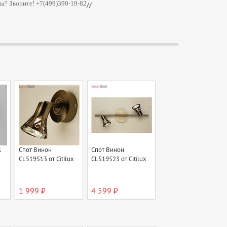
ы? Звоните! +7(499)390-19-82
//
1
Спот Винон
Спот Винон
CL519513 от Citilux
CL519523 от Citilux
1 999 ₽
4 599 ₽