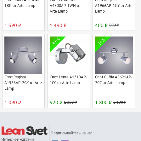
1BK от Arte Lamp
A4300AP-1WH от
A1966AP-1GY от Arte
Arte Lamp
Lamp
1 390 ₽
1 490 ₽
400 ₽
590 ₽
32%
14%
Спот Regista
Спот Lente A1310AP-
Спот Cuffia A5621AP-
A1966AP-2GY от Arte
1CC от Arte Lamp
2CC от Arte Lamp
Lamp
1 090 ₽
920 ₽
1 350 ₽
1 800 ₽
2 100 ₽
Подписывайтесь на нас:
Интернет-магазин