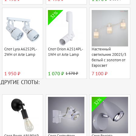
32%
Спот Lyra A6252PL-
Спот Orion A2514PL-
Настенный
2WH от Arte Lamp
1WH от Arte Lamp
светильник 20025/3
белый с золотом от
Евросвет
1 950 ₽
1 070 ₽
1 570 ₽
7 100 ₽
ДРУГИЕ СПОТЫ:
32%
Спот Roots A9190AP-
Спот Costruttore
Спот Regista