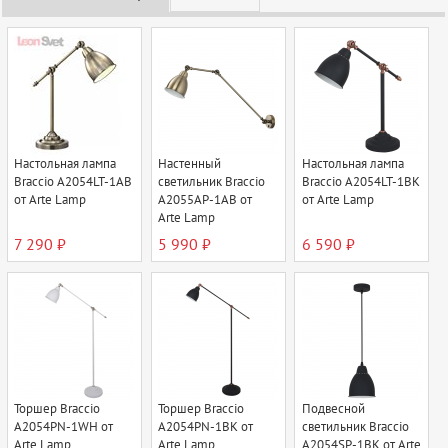
Настольная лампа
Настенный
Настольная лампа
Braccio A2054LT-1AB
светильник Braccio
Braccio A2054LT-1BK
от Arte Lamp
A2055AP-1AB от
от Arte Lamp
Arte Lamp
7 290 ₽
5 990 ₽
6 590 ₽
Торшер Braccio
Торшер Braccio
Подвесной
A2054PN-1WH от
A2054PN-1BK от
светильник Braccio
Arte Lamp
Arte Lamp
A2054SP-1BK от Arte