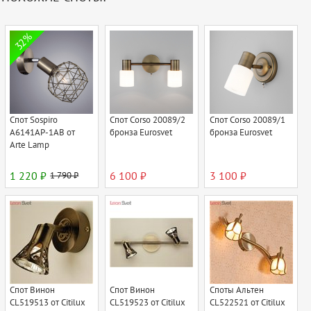
32%
Спот Sospiro
Спот Corso 20089/2
Спот Corso 20089/1
A6141AP-1AB от
бронза Eurosvet
бронза Eurosvet
Arte Lamp
1 220 ₽
1 790 ₽
6 100 ₽
3 100 ₽
Спот Винон
Спот Винон
Споты Альтен
CL519513 от Citilux
CL519523 от Citilux
CL522521 от Citilux