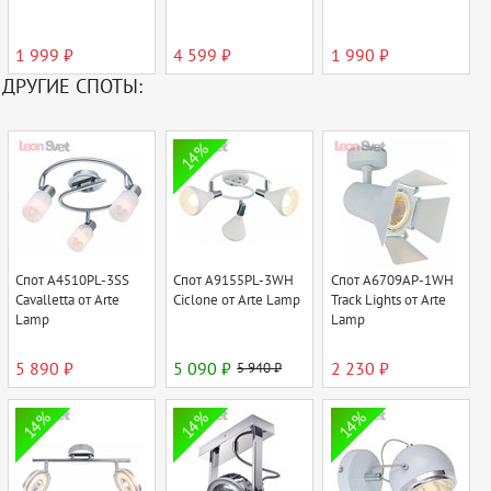
1 999 ₽
4 599 ₽
1 990 ₽
ДРУГИЕ СПОТЫ:
14%
Спот A4510PL-3SS
Спот A9155PL-3WH
Спот A6709AP-1WH
Cavalletta от Arte
Ciclone от Arte Lamp
Track Lights от Arte
Lamp
Lamp
5 890 ₽
5 090 ₽
5 940 ₽
2 230 ₽
14%
14%
14%