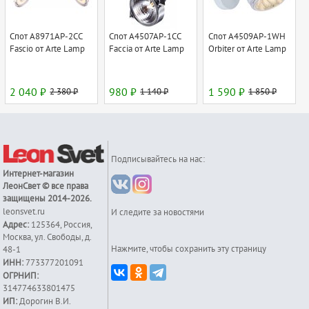
Спот A8971AP-2CC
Спот A4507AP-1CC
Спот A4509AP-1WH
Fascio от Arte Lamp
Faccia от Arte Lamp
Orbiter от Arte Lamp
2 040 ₽
2 380 ₽
980 ₽
1 140 ₽
1 590 ₽
1 850 ₽
Подписывайтесь на нас:
Интернет-магазин
ЛеонСвет
© все права
защищены 2014-2026.
leonsvet.ru
И следите за новостями
Адрес:
125364
,
Россия
,
Москва
,
ул. Свободы, д.
Нажмите, чтобы сохранить эту страницу
48-1
ИНН:
773377201091
ОГРНИП:
314774633801475
ИП:
Дорогин В.И.