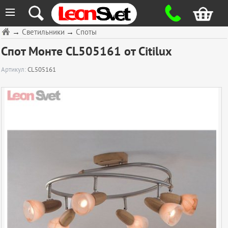
≡
→
Светильники
→
Споты
Спот Монте CL505161 от Citilux
Артикул:
CL505161