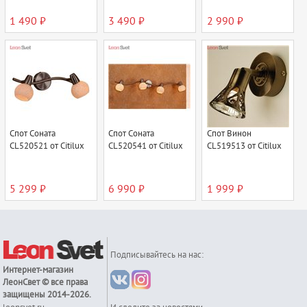
1 490 ₽
3 490 ₽
2 990 ₽
Спот Соната
Спот Соната
Спот Винон
CL520521 от Citilux
CL520541 от Citilux
CL519513 от Citilux
5 299 ₽
6 990 ₽
1 999 ₽
Подписывайтесь на нас:
Интернет-магазин
ЛеонСвет
© все права
защищены 2014-2026.