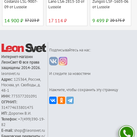
Costanzo LSL-9007-
Lano LSA-2813-10 от
Zungoli LSF-1603-06
09 от Lussole
Lussole
от Lussole
14 900 ₽
37 223 ₽
17 114 ₽
9 499 ₽
20 175 ₽
Подписывайтесь на нас:
Интернет-магазин
ЛеонСвет
© все права
защищены 2014-2026.
leonsvet.ru
И следите за новостями
Адрес:
125364
,
Россия
,
Москва
,
ул. Свободы, д.
Нажмите, чтобы сохранить эту страницу
48-1
ИНН:
773377201091
ОГРНИП:
314774633801475
ИП:
Дорогин В.И.
Телефон:
+7(499)390-19-
82
E-mail:
shop@leonsvet.ru
Банковские реквизиты
р/