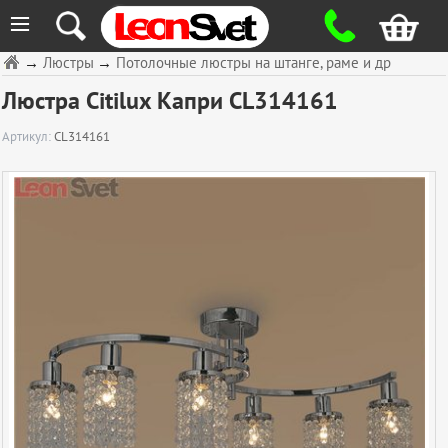
≡
→
Люстры
→
Потолочные люстры на штанге, раме и др
Люстра Citilux Капри CL314161
Артикул:
CL314161