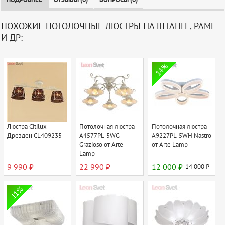
ПОДРОБНЕЕ
ОТЗЫВЫ (0)
ВОПРОСЫ (0)
ПОХОЖИЕ ПОТОЛОЧНЫЕ ЛЮСТРЫ НА ШТАНГЕ, РАМЕ
И ДР:
14%
Люстра Citilux
Потолочная люстра
Потолочная люстра
Дрезден CL409235
A4577PL-5WG
A9227PL-5WH Nastro
Grazioso от Arte
от Arte Lamp
Lamp
9 990 ₽
22 990 ₽
12 000 ₽
14 000 ₽
11%