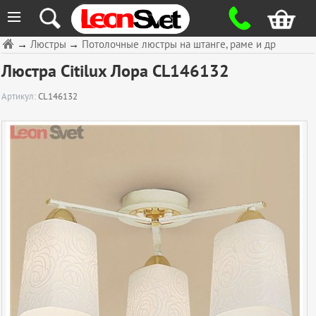
≡
→
Люстры
→
Потолочные люстры на штанге, раме и др
Люстра Citilux Лора CL146132
Артикул:
CL146132