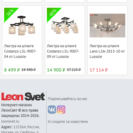
56%
60%
Люстра на штанге
Люстра на штанге
Люстра на штанге
Costanzo LSL-9007-
Costanzo LSL-9007-
Lano LSA-2813-10 от
04 от Lussole
09 от Lussole
Lussole
8 499 ₽
19 390 ₽
14 900 ₽
37 223 ₽
17 114 ₽
Подписывайтесь на нас:
Интернет-магазин
ЛеонСвет
© все права
защищены 2014-2026.
leonsvet.ru
И следите за новостями
Адрес:
125364
,
Россия
,
Москва
,
ул. Свободы, д.