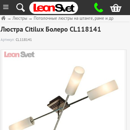
≡
→
Люстры
→
Потолочные люстры на штанге, раме и др
Люстра Citilux Болеро CL118141
Артикул:
CL118141