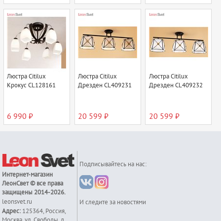
Люстра Citilux
Люстра Citilux
Люстра Citilux
Крокус CL128161
Дрезден CL409231
Дрезден CL409232
6 990 ₽
20 599 ₽
20 599 ₽
Подписывайтесь на нас:
Интернет-магазин
ЛеонСвет
© все права
защищены 2014-2026.
leonsvet.ru
И следите за новостями
Адрес:
125364
,
Россия
,
Москва
,
ул. Свободы, д.