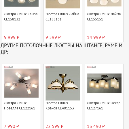
Люстра Citilux Самба
Люстра Citilux Лайма
Люстра Citilux Лайма
CL158132
CL155131
CL155151
9 999 ₽
9 599 ₽
14 999 ₽
ДРУГИЕ ПОТОЛОЧНЫЕ ЛЮСТРЫ НА ШТАНГЕ, РАМЕ И
ДР:
Люстра Citilux
Люстра Citilux
Люстра Citilux Оскар
Новелла CL122161
Краков CL401153
CL127161
7 990 ₽
22 599 ₽
13 490 ₽