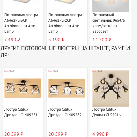
Потолочная люстра
Потолочная люстра
Потолочный
A6462PL-3CK
A6462PL-2CK
светильник 9654/5
Archimede от Arte
Archimede от Arte
хром/венге от
Lamp
Lamp
Евросвет
7 490 ₽
5 190 ₽
14 500 ₽
ДРУГИЕ ПОТОЛОЧНЫЕ ЛЮСТРЫ НА ШТАНГЕ, РАМЕ И
ДР:
Люстра Citilux
Люстра Citilux
Люстра Citilux
Дрезден CL409231
Дрезден CL409232
Дункан CL529161
20 599 ₽
20 599 ₽
4 990 ₽