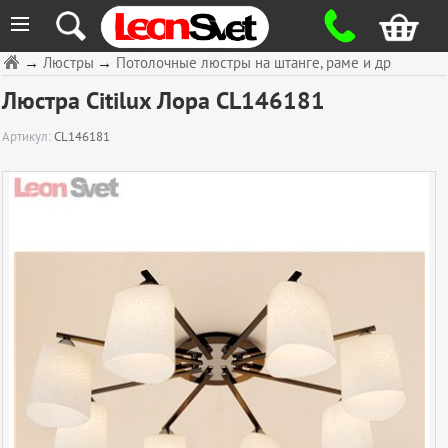
≡
→
Люстры
→
Потолочные люстры на штанге, раме и др
Люстра Citilux Лора CL146181
Артикул:
CL146181