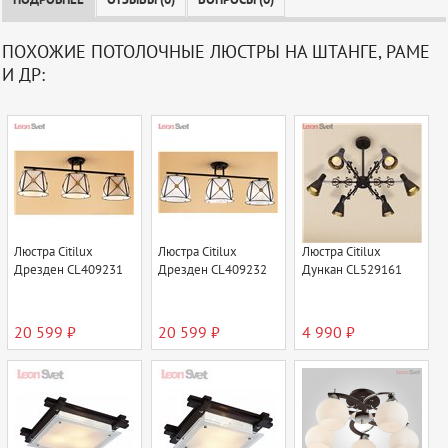
ПОДРОБНЕЕ
ОТЗЫВЫ (0)
ВОПРОСЫ (0)
ПОХОЖИЕ ПОТОЛОЧНЫЕ ЛЮСТРЫ НА ШТАНГЕ, РАМЕ
И ДР:
Люстра Citilux
Люстра Citilux
Люстра Citilux
Дрезден CL409231
Дрезден CL409232
Дункан CL529161
20 599 ₽
20 599 ₽
4 990 ₽