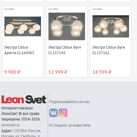
Люстра Citilux
Люстра Citilux Буги
Люстра Citilux Буги
Ариста CL164362
CL157142
CL157162
9 900 ₽
12 999 ₽
18 599 ₽
Подписывайтесь на нас:
Интернет-магазин
ЛеонСвет
© все права
защищены 2014-2026.
leonsvet.ru
И следите за новостями
Адрес:
125364
,
Россия
,
Москва
,
ул. Свободы, д.