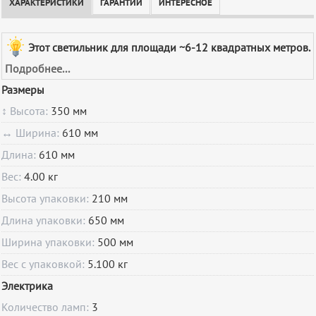
ХАРАКТЕРИСТИКИ
ГАРАНТИИ
ИНТЕРЕСНОЕ
Этот светильник для площади ~6-12 квадратных метров.
Подробнее...
Размеры
↕ Высота:
350 мм
↔ Ширина:
610 мм
Длина:
610 мм
Вес:
4.00 кг
Высота упаковки:
210 мм
Длина упаковки:
650 мм
Ширина упаковки:
500 мм
Вес с упаковкой:
5.100 кг
Электрика
Количество ламп:
3