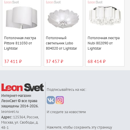
Потолочная люстра
Потолочный
Потолочная люстра
Pittore 811030 от
светильник Lobo
Nubi 802090 от
Lightstar
804020 от Lightstar
Lightstar
37 411 ₽
37 457 ₽
68 414 ₽
Подписывайтесь на нас:
Интернет-магазин
ЛеонСвет
© все права
защищены 2014-2026.
leonsvet.ru
И следите за новостями
Адрес:
125364
,
Россия
,
Москва
,
ул. Свободы, д.
Нажмите, чтобы сохранить эту страницу
48-1