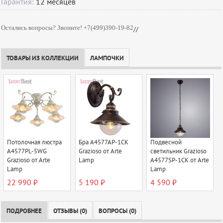
Гарантия:
12
месяцев
Остались вопросы? Звоните! +7(499)390-19-82
//
ТОВАРЫ ИЗ КОЛЛЕКЦИИ
ЛАМПОЧКИ
Потолочная люстра
Бра A4577AP-1CK
Подвесной
A4577PL-5WG
Grazioso от Arte
светильник Grazioso
Grazioso от Arte
Lamp
A4577SP-1CK от Arte
Lamp
Lamp
22 990 ₽
5 190 ₽
4 590 ₽
ПОДРОБНЕЕ
ОТЗЫВЫ (0)
ВОПРОСЫ (0)