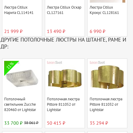
Люстра Citilux
Люстра Citilux Оскар
Люстра Citilux
Нарита CL114141
CL127161
Крокус CL128161
21 999 ₽
13 490 ₽
6 990 ₽
ДРУГИЕ ПОТОЛОЧНЫЕ ЛЮСТРЫ НА ШТАНГЕ, РАМЕ И
ДР:
11%
Потолочный
Потолочная люстра
Потолочная люстра
светильник Zucche
Pittore 811052 от
Pittore 811032 от
820460 от Lightstar
Lightstar
Lightstar
33 700 ₽
38 061 ₽
50 415 ₽
35 294 ₽