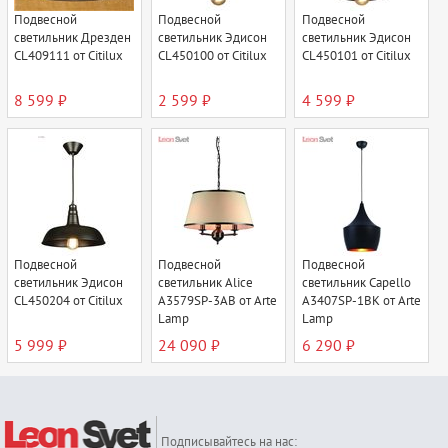
Подвесной
Подвесной
Подвесной
светильник Дрезден
светильник Эдисон
светильник Эдисон
CL409111 от Citilux
CL450100 от Citilux
CL450101 от Citilux
8 599 ₽
2 599 ₽
4 599 ₽
Подвесной
Подвесной
Подвесной
светильник Эдисон
светильник Alice
светильник Capello
CL450204 от Citilux
A3579SP-3AB от Arte
A3407SP-1BK от Arte
Lamp
Lamp
5 999 ₽
24 090 ₽
6 290 ₽
Подписывайтесь на нас: