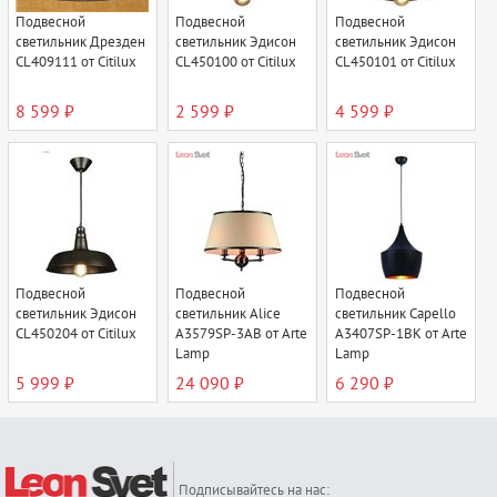
Подвесной
Подвесной
Подвесной
светильник Дрезден
светильник Эдисон
светильник Эдисон
CL409111 от Citilux
CL450100 от Citilux
CL450101 от Citilux
8 599 ₽
2 599 ₽
4 599 ₽
Подвесной
Подвесной
Подвесной
светильник Эдисон
светильник Alice
светильник Capello
CL450204 от Citilux
A3579SP-3AB от Arte
A3407SP-1BK от Arte
Lamp
Lamp
5 999 ₽
24 090 ₽
6 290 ₽
Подписывайтесь на нас: